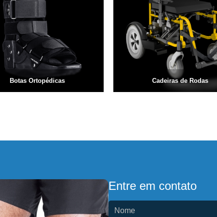
Cadeiras de Rodas
Camas Hospitalares
Entre em contato