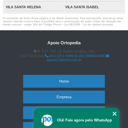
VILA SANTA HELENA
VILA SANTA ISABEL
O conteúdo do texto desta página é de direito reservado. Sua reprodução, parcial ou total,
mesmo citando nossos links, é proibida sem a autorização do autor. Crime de violação de
direito autoral – artigo 184 do Código Penal –
Lei 9610/98 - Lei de direitos autorais
.
Apoio Ortopedia
R. T-27, 700 -St. Bueno Goiânia - GO
CEP:74210-030
(62) 3251-6466
(62) 99690-6466
apoio01@terra.com.br
Home
Empresa
Missão
Olá! Fale agora pelo WhatsApp