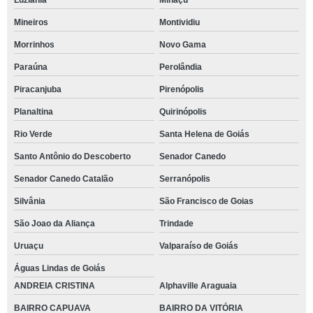
Luziânia
Minaçu
Mineiros
Montividiu
Morrinhos
Novo Gama
Paraúna
Perolândia
Piracanjuba
Pirenópolis
Planaltina
Quirinópolis
Rio Verde
Santa Helena de Goiás
Santo Antônio do Descoberto
Senador Canedo
Senador Canedo Catalão
Serranópolis
Silvânia
São Francisco de Goias
São Joao da Aliança
Trindade
Uruaçu
Valparaíso de Goiás
Águas Lindas de Goiás
ANDREIA CRISTINA
Alphaville Araguaia
BAIRRO CAPUAVA
BAIRRO DA VITÓRIA