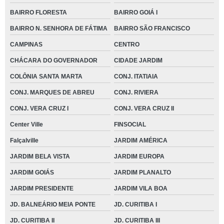
BAIRRO FLORESTA
BAIRRO GOIÁ I
BAIRRO N. SENHORA DE FÁTIMA
BAIRRO SÃO FRANCISCO
CAMPINAS
CENTRO
CHÁCARA DO GOVERNADOR
CIDADE JARDIM
COLÔNIA SANTA MARTA
CONJ. ITATIAIA
CONJ. MARQUES DE ABREU
CONJ. RIVIERA
CONJ. VERA CRUZ I
CONJ. VERA CRUZ II
Center Ville
FINSOCIAL
Falçalville
JARDIM AMÉRICA
JARDIM BELA VISTA
JARDIM EUROPA
JARDIM GOIÁS
JARDIM PLANALTO
JARDIM PRESIDENTE
JARDIM VILA BOA
JD. BALNEÁRIO MEIA PONTE
JD. CURITIBA I
JD. CURITIBA II
JD. CURITIBA III