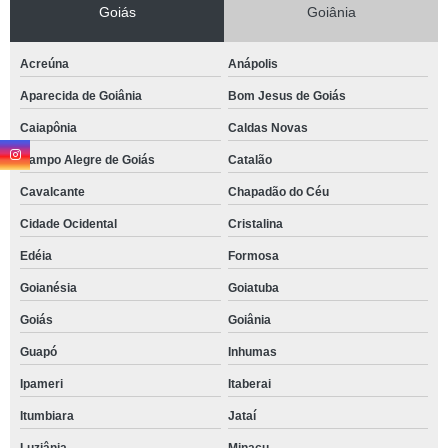
Goiás
Goiânia
Acreúna
Anápolis
Aparecida de Goiânia
Bom Jesus de Goiás
Caiapônia
Caldas Novas
Campo Alegre de Goiás
Catalão
Cavalcante
Chapadão do Céu
Cidade Ocidental
Cristalina
Edéia
Formosa
Goianésia
Goiatuba
Goiás
Goiânia
Guapó
Inhumas
Ipameri
Itaberai
Itumbiara
Jataí