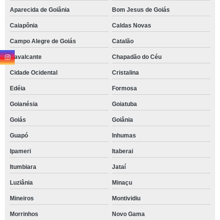
Aparecida de Goiânia
Bom Jesus de Goiás
Caiapônia
Caldas Novas
Campo Alegre de Goiás
Catalão
Cavalcante
Chapadão do Céu
Cidade Ocidental
Cristalina
Edéia
Formosa
Goianésia
Goiatuba
Goiás
Goiânia
Guapó
Inhumas
Ipameri
Itaberai
Itumbiara
Jataí
Luziânia
Minaçu
Mineiros
Montividiu
Morrinhos
Novo Gama