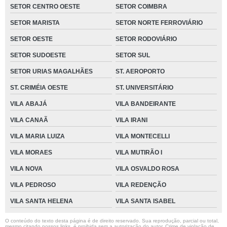
SETOR CENTRO OESTE
SETOR COIMBRA
SETOR MARISTA
SETOR NORTE FERROVIÁRIO
SETOR OESTE
SETOR RODOVIÁRIO
SETOR SUDOESTE
SETOR SUL
SETOR URIAS MAGALHÃES
ST. AEROPORTO
ST. CRIMÉIA OESTE
ST. UNIVERSITÁRIO
VILA ABAJÁ
VILA BANDEIRANTE
VILA CANAÃ
VILA IRANI
VILA MARIA LUIZA
VILA MONTECELLI
VILA MORAES
VILA MUTIRÃO I
VILA NOVA
VILA OSVALDO ROSA
VILA PEDROSO
VILA REDENÇÃO
VILA SANTA HELENA
VILA SANTA ISABEL
O conteúdo do texto desta página é de direito reservado. Sua reprodução, parcial ou total,
mesmo citando nossos links, é proibida sem a autorização do autor. Crime de violação de