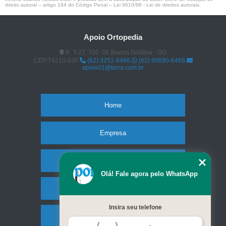
direito autoral – artigo 184 do Código Penal –
Lei 9610/98 - Lei de direitos autorais
.
Apoio Ortopedia
R. T-27, 700 -St. Bueno Goiânia - GO
CEP:74210-030
(62) 3251-6466
(62) 99690-6466
apoio01@terra.com.br
Home
Empresa
Missão
Olá! Fale agora pelo WhatsApp
Produtos
Insira seu telefone
Contato