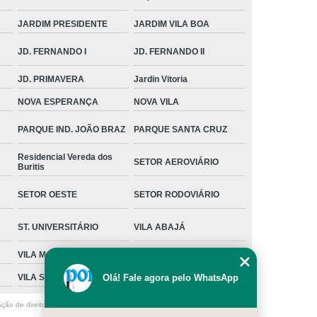
JARDIM PRESIDENTE
JARDIM VILA BOA
JD. FERNANDO I
JD. FERNANDO II
JD. PRIMAVERA
Jardin Vitoria
NOVA ESPERANÇA
NOVA VILA
PARQUE IND. JOÃO BRAZ
PARQUE SANTA CRUZ
Residencial Vereda dos
SETOR AEROVIÁRIO
Buritis
SETOR OESTE
SETOR RODOVIÁRIO
ST. UNIVERSITÁRIO
VILA ABAJÁ
VILA MORAES
VILA MUTIRÃO I
VILA SANTA ISABEL
Olá! Fale agora pelo WhatsApp
ação de direito autoral – artigo 184 do Código Penal –
Lei 9610/98 - Lei de