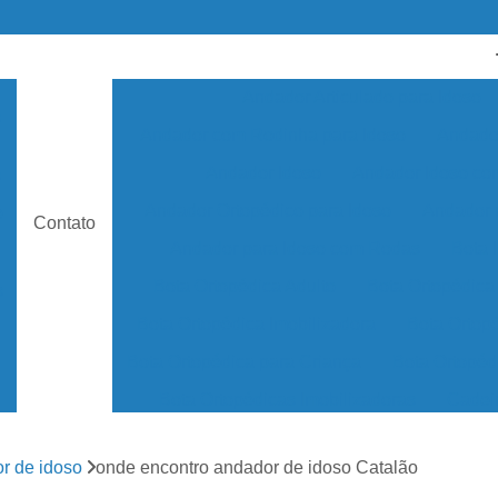
Andador Articulado para Idoso
s
Andador com Rodinha para Idoso
Andador
Andador Idoso
Andador Idoso c
s
Andador Ortopédico para Idoso
Andador 
e
Contato
Andador para Idoso com Rodas
Bota 
Bota Ortopédica Adulto
Bota Ortopédica
s
Bota Ortopédica Imobilizadora
Bota Ortopé
Bota Ortopédica para Criança
Bota Ortopéd
Bota Ortopédicas Imobilizadoras
Cadei
Cadeira de Rodas Alumínio
Cadeira de 
r de idoso
onde encontro andador de idoso Catalão
Cadeira de Rodas Infantil
Cadeira de R