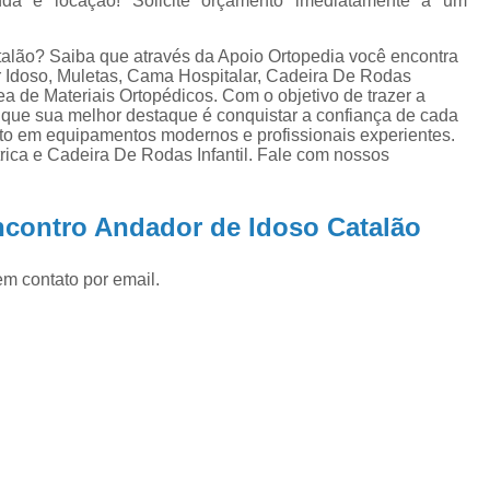
nda e locação! Solicite orçamento imediatamente a um
Muleta de Alumínio
Muleta de Alumínio Re
Muleta Infantil
Muleta Ortopédica
M
alão? Saiba que através da Apoio Ortopedia você encontra
or Idoso, Muletas, Cama Hospitalar, Cadeira De Rodas
órtese Articulada para Joelho
órtese
ea de Materiais Ortopédicos. Com o objetivo de trazer a
e que sua melhor destaque é conquistar a confiança de cada
órtese Extensora de Joelho
órtese 
nto em equipamentos modernos e profissionais experientes.
ca e Cadeira De Rodas Infantil. Fale com nossos
órtese Joelho Articulada
ó
órtese para Hiperextensão de Joelho
órt
ncontro Andador de Idoso Catalão
em contato por email.