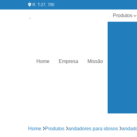
R. T-27, 700
Produtos
Andadores
para idoso
Botas
ortopédica
Cadeiras d
Home
Empresa
Missão
rodas
Camas
hospitalare
Joelheiras
ortopédica
Muletas
órteses
para joelho
Home
Produtos
andadores para idosos
andado