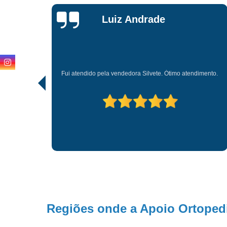
Karla
Aparecida
Não tenho nada a reclamar dessas loja apoio tod
Ótimo atendimento.
preciso d alguma coisa eles m atendem muito
funcionários são muitos antecioso com a ge
Regiões onde a Apoio Ortopedi