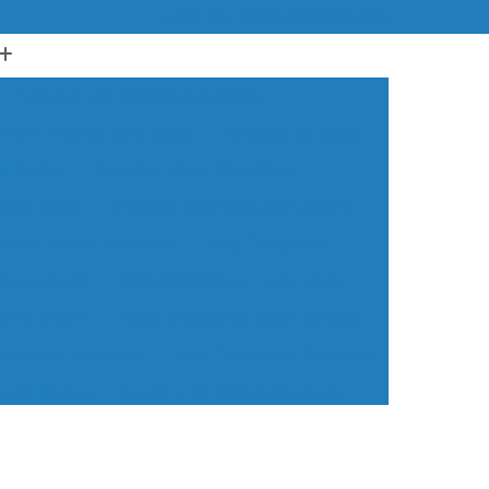
(62) 3251-6466
(62) 99690-6466
Andador com Rodas para Idoso
 de Empurrar para Idoso
Andador de Idoso
om Rodas
Andador Idoso Ortopédico
para Idoso
Andador para Idoso com Acento
Imobilizadora Robofoot
Bota Ortopédica
 Cano Curto
Bota Ortopédica Cano Longo
dica Infantil
Bota Ortopédica para Correção
ica para Tornozelo
Bota Ortopédica Robofoot
ra de Rodas
Cadeira de Rodas Adaptada
Rodas Dobrável
Cadeira de Rodas Elétrica
odas Manual
Cadeira de Rodas Motorizada