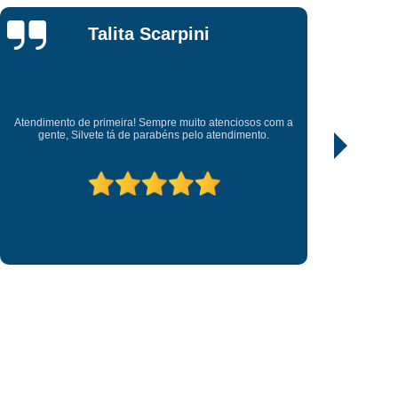
Glaucia Soares
Soares
Recomendo, fui bem atendida