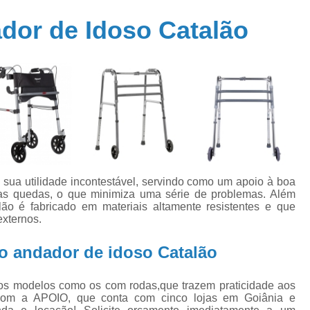
Cadeira de Rodas Motorizada Dobrá
dor de Idoso Catalão
Cadeira de Rodas Simples
Cadeira Rod
Cama Elétrica Hospitalar
Cama Hos
Cama Hospitalar Automatizada
Cama Hospitalar com Controle 
Cama Hospitalar Motorizada
Cama Hospi
Cama Hospitalar Tipo Automática
Joelheir
Joelheira Ortopédica Ajustável
sua utilidade incontestável, servindo como um apoio à boa
as quedas, o que minimiza uma série de problemas. Além
Joelheira Ortopédica com Tala
ão é fabricado em materiais altamente resistentes e que
externos.
Joelheira Ortopédica Ligamento Cruzado
Joelheira Ortopédica Patelar
J
o andador de idoso Catalão
Joelheira Ortopédicas para Desporto
s modelos como os com rodas,que trazem praticidade aos
Muleta Alumínio
Muleta Articulada
 com a APOIO, que conta com cinco lojas em Goiânia e