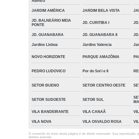
ABREU
JARDIM AMÉRICA
JARDIM BELA VISTA
JA
JD. BALNEÁRIO MEIA
JD. CURITIBA I
JD.
PONTE
JD. GUANABARA
JD. GUANABARA II
JD
Jardins Lisboa
Jardins Valencia
Ja
NOVO HORIZONTE
PARQUE AMAZÔNIA
PA
PEDRO LUDOVICO
Por do Sol I e II
RE
SETOR BUENO
SETOR CENTRO OESTE
SE
SE
SETOR SUDOESTE
SETOR SUL
MA
VILA BANDEIRANTE
VILA CANAÃ
VI
VILA NOVA
VILA OSVALDO ROSA
VI
O conteúdo do texto desta página é de direito reservado. Sua reprodução, pa
direitos autorais
.