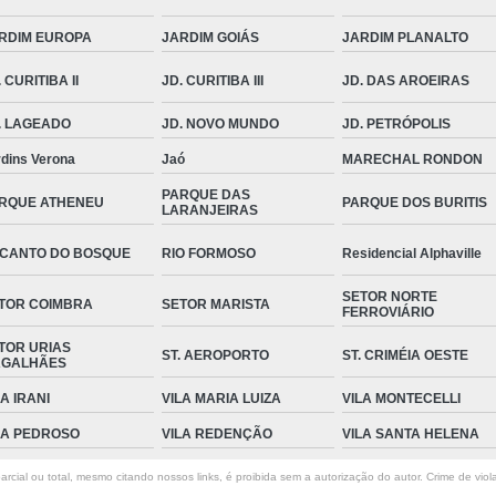
RDIM EUROPA
JARDIM GOIÁS
JARDIM PLANALTO
 CURITIBA II
JD. CURITIBA III
JD. DAS AROEIRAS
. LAGEADO
JD. NOVO MUNDO
JD. PETRÓPOLIS
rdins Verona
Jaó
MARECHAL RONDON
PARQUE DAS
RQUE ATHENEU
PARQUE DOS BURITIS
LARANJEIRAS
CANTO DO BOSQUE
RIO FORMOSO
Residencial Alphaville
SETOR NORTE
TOR COIMBRA
SETOR MARISTA
FERROVIÁRIO
TOR URIAS
ST. AEROPORTO
ST. CRIMÉIA OESTE
GALHÃES
LA IRANI
VILA MARIA LUIZA
VILA MONTECELLI
LA PEDROSO
VILA REDENÇÃO
VILA SANTA HELENA
rcial ou total, mesmo citando nossos links, é proibida sem a autorização do autor. Crime de viol