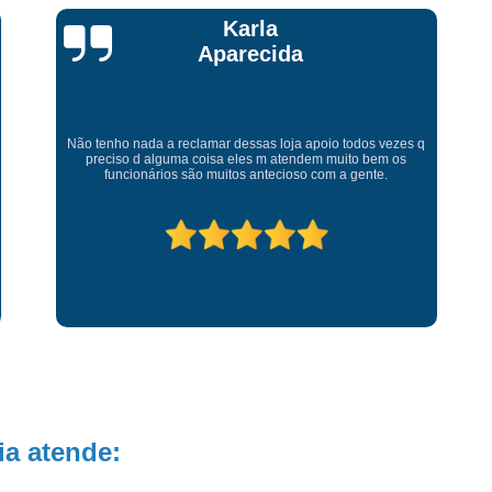
Talita Scarpini
os vezes q
Atendimento de primeira! Sempre muito atenciosos com a
 bem os
gente, Silvete tá de parabéns pelo atendimento.
nte.
a atende: