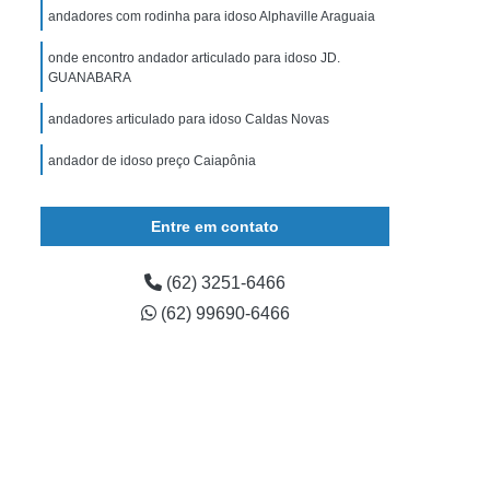
gulável
Muleta de Apoio
Muleta de Braço
andadores com rodinha para idoso Alphaville Araguaia
uleta Regulável
órtese Articulada Joelho
onde encontro andador articulado para idoso JD.
GUANABARA
 de Joelho
órtese de Joelho Articulada
Imobilizador de Joelho
órtese Joelho
andadores articulado para idoso Caldas Novas
rtese para Extensão de Joelho
andador de idoso preço Caiapônia
ese para Joelho
órtese para Joelho Infantil
onde encontrar andador de idoso JD. CURITIBA III
Entre em contato
(62) 3251-6466
(62) 99690-6466