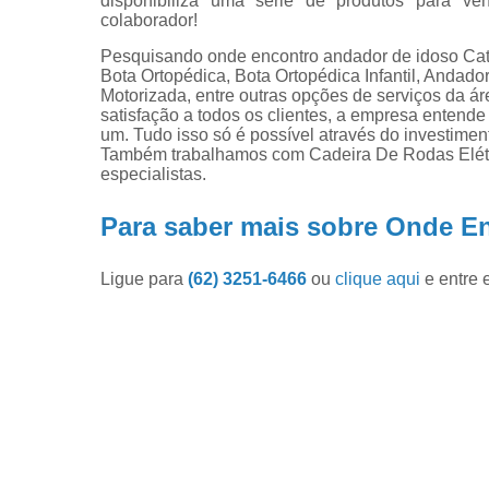
disponibiliza uma série de produtos para ve
colaborador!
Pesquisando onde encontro andador de idoso Cat
Bota Ortopédica, Bota Ortopédica Infantil, Andad
Motorizada, entre outras opções de serviços da ár
satisfação a todos os clientes, a empresa entend
um. Tudo isso só é possível através do investime
Também trabalhamos com Cadeira De Rodas Elétri
especialistas.
Para saber mais sobre Onde E
Ligue para
(62) 3251-6466
ou
clique aqui
e entre 