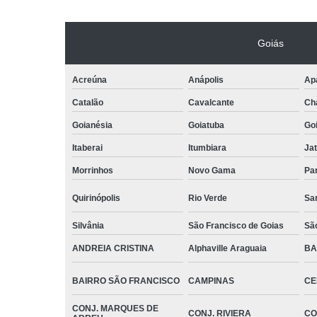
Goiás
Acreúna
Anápolis
Apa
Catalão
Cavalcante
Ch
Goianésia
Goiatuba
Go
Itaberai
Itumbiara
Jat
Morrinhos
Novo Gama
Pa
Quirinópolis
Rio Verde
Sa
Silvânia
São Francisco de Goias
Sã
ANDREIA CRISTINA
Alphaville Araguaia
BA
BAIRRO SÃO FRANCISCO
CAMPINAS
CE
CONJ. MARQUES DE
CONJ. RIVIERA
CO