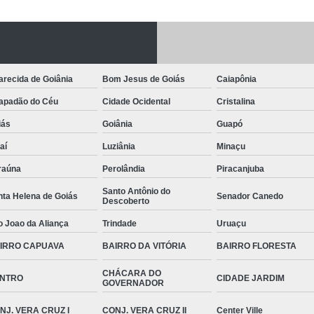
recida de Goiânia
Bom Jesus de Goiás
Caiapônia
apadão do Céu
Cidade Ocidental
Cristalina
iás
Goiânia
Guapó
aí
Luziânia
Minaçu
raúna
Perolândia
Piracanjuba
Santo Antônio do
nta Helena de Goiás
Senador Canedo
Descoberto
o Joao da Aliança
Trindade
Uruaçu
IRRO CAPUAVA
BAIRRO DA VITÓRIA
BAIRRO FLORESTA
CHÁCARA DO
NTRO
CIDADE JARDIM
GOVERNADOR
NJ. VERA CRUZ I
CONJ. VERA CRUZ II
Center Ville