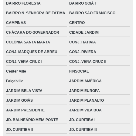
BAIRRO FLORESTA
BAIRRO GOIÁ I
BAIRRO N. SENHORA DE FÁTIMA
BAIRRO SÃO FRANCISCO
CAMPINAS
CENTRO
CHÁCARA DO GOVERNADOR
CIDADE JARDIM
COLÔNIA SANTA MARTA
CONJ. ITATIAIA
CONJ. MARQUES DE ABREU
CONJ. RIVIERA
CONJ. VERA CRUZ I
CONJ. VERA CRUZ II
Center Ville
FINSOCIAL
Falçalville
JARDIM AMÉRICA
JARDIM BELA VISTA
JARDIM EUROPA
JARDIM GOIÁS
JARDIM PLANALTO
JARDIM PRESIDENTE
JARDIM VILA BOA
JD. BALNEÁRIO MEIA PONTE
JD. CURITIBA I
JD. CURITIBA II
JD. CURITIBA III