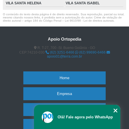
VILA SANTA HELENA
VILA SANTA ISABEL
O conteúdo do texto desta página é de direito reservado. Sua reprodução, parcial ou total,
mesmo citando nossos links, é proibida sem a autorização do autor. Crime de violação de
direito autoral – artigo 184 do Código Penal –
Lei 9610/98 - Lei de direitos autorais
.
Apoio Ortopedia
R. T-27, 700 -St. Bueno Goiânia - GO
CEP:74210-030
(62) 3251-6466
(62) 99690-6466
apoio01@terra.com.br
Home
Empresa
Missão
Olá! Fale agora pelo WhatsApp
Produtos