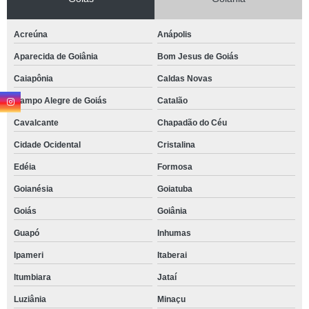
Acreúna
Anápolis
Aparecida de Goiânia
Bom Jesus de Goiás
Caiapônia
Caldas Novas
Campo Alegre de Goiás
Catalão
Cavalcante
Chapadão do Céu
Cidade Ocidental
Cristalina
Edéia
Formosa
Goianésia
Goiatuba
Goiás
Goiânia
Guapó
Inhumas
Ipameri
Itaberai
Itumbiara
Jataí
Luziânia
Minaçu