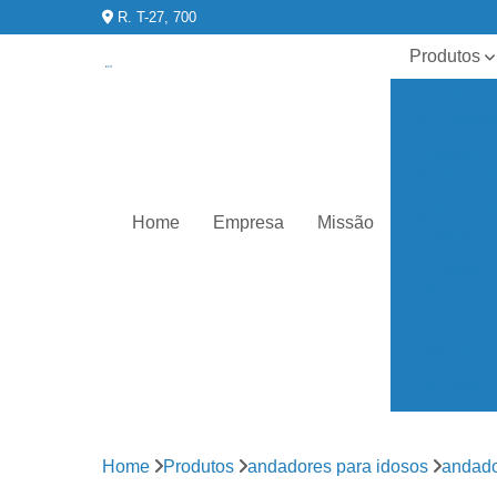
R. T-27, 700
Produtos
Andadores
para idoso
Botas
ortopédica
Cadeiras d
Home
Empresa
Missão
rodas
Camas
hospitalare
Joelheiras
ortopédica
Muletas
órteses
para joelho
Home
Produtos
andadores para idosos
andado