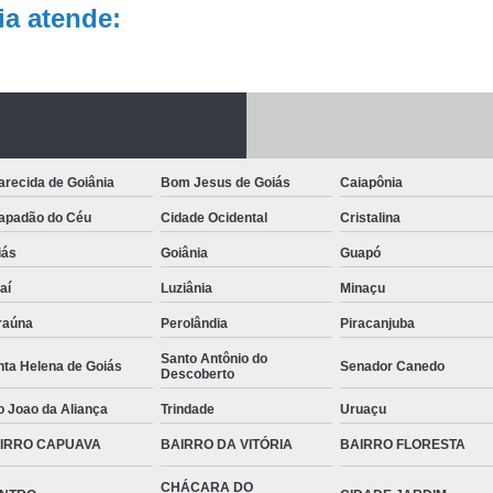
a atende:
recida de Goiânia
Bom Jesus de Goiás
Caiapônia
apadão do Céu
Cidade Ocidental
Cristalina
iás
Goiânia
Guapó
aí
Luziânia
Minaçu
raúna
Perolândia
Piracanjuba
Santo Antônio do
nta Helena de Goiás
Senador Canedo
Descoberto
o Joao da Aliança
Trindade
Uruaçu
IRRO CAPUAVA
BAIRRO DA VITÓRIA
BAIRRO FLORESTA
CHÁCARA DO