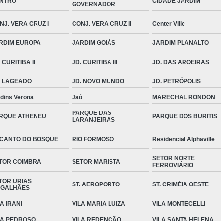
NTRO
CIDADE JARDIM
GOVERNADOR
NJ. VERA CRUZ I
CONJ. VERA CRUZ II
Center Ville
RDIM EUROPA
JARDIM GOIÁS
JARDIM PLANALTO
 CURITIBA II
JD. CURITIBA III
JD. DAS AROEIRAS
. LAGEADO
JD. NOVO MUNDO
JD. PETRÓPOLIS
rdins Verona
Jaó
MARECHAL RONDON
PARQUE DAS
RQUE ATHENEU
PARQUE DOS BURITIS
LARANJEIRAS
CANTO DO BOSQUE
RIO FORMOSO
Residencial Alphaville
SETOR NORTE
TOR COIMBRA
SETOR MARISTA
FERROVIÁRIO
TOR URIAS
ST. AEROPORTO
ST. CRIMÉIA OESTE
GALHÃES
LA IRANI
VILA MARIA LUIZA
VILA MONTECELLI
LA PEDROSO
VILA REDENÇÃO
VILA SANTA HELENA