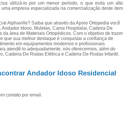
Muleta de Alumínio
Muleta de Alumínio Re
sa utilizá-lo por um menor período, o que evita um alto
, uma empresa especializada na comercialização deste item
Muleta Infantil
Muleta Ortopédica
M
órtese Articulada para Joelho
órtese
ial Alphaville? Saiba que através da Apoio Ortopedia você
l, Andador Idoso, Muletas, Cama Hospitalar, Cadeira De
órtese Extensora de Joelho
órtese 
 da área de Materiais Ortopédicos. Com o objetivo de trazer
nde que sua melhor destaque é conquistar a confiança de
órtese Joelho Articulada
ó
estimento em equipamentos modernos e profissionais
 para atendê-lo adequadamente, nós oferecermos, além do
órtese para Hiperextensão de Joelho
órt
plo, Cadeira De Rodas Elétrica e Cadeira De Rodas Infantil.
contrar Andador Idoso Residencial
em contato por email.