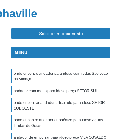
vel
Cadeira de Rodas para Banho
haville
as Motorizada
Cama Articulada Hospitalar
pitalar
Cama Hospitalar Automática
Solicite um orçamento
Cama Hospitalar com Controle
Remoto
Cama Hospitalar Infantil
MENU
talar para Casa
Cama Hospitalar Simples
a Articulada Ortopédica
Joelheira Ortopédica
onde encontro andador para idoso com rodas São Joao
Joelheira Ortopédica Articulada
da Aliança
Joelheira Ortopédica com Velcro
andador com rodas para idoso preço SETOR SUL
Joelheira Ortopédica para Dor no Joelho
onde encontrar andador articulado para idoso SETOR
SUDOESTE
oelheira Ortopédica Tipo Articulada
Joelheira para Firmar o Joelho
Muleta
onde encontro andador ortopédico para idoso Águas
Lindas de Goiás
Muleta Axilar
Muleta com Apoio de Braço
andador de empurrar para idoso preço VILA OSVALDO