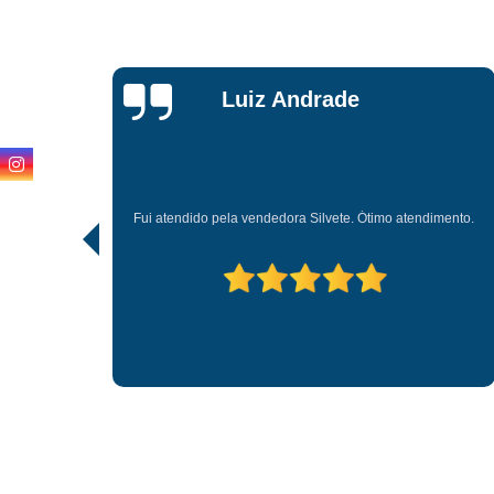
Karla
Aparecida
Não tenho nada a reclamar dessas loja apoio todos vezes q
mento.
preciso d alguma coisa eles m atendem muito bem os
funcionários são muitos antecioso com a gente.