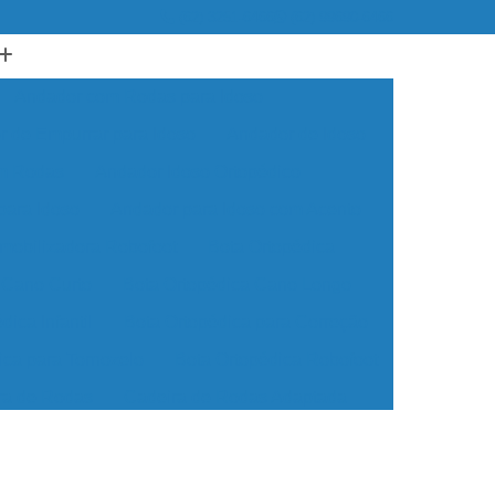
(62) 3251-6466
(62) 99690-6466
Andador com Rodas para Idoso
 de Empurrar para Idoso
Andador de Idoso
om Rodas
Andador Idoso Ortopédico
para Idoso
Andador para Idoso com Acento
Imobilizadora Robofoot
Bota Ortopédica
 Cano Curto
Bota Ortopédica Cano Longo
dica Infantil
Bota Ortopédica para Correção
ica para Tornozelo
Bota Ortopédica Robofoot
ra de Rodas
Cadeira de Rodas Adaptada
Rodas Dobrável
Cadeira de Rodas Elétrica
odas Manual
Cadeira de Rodas Motorizada