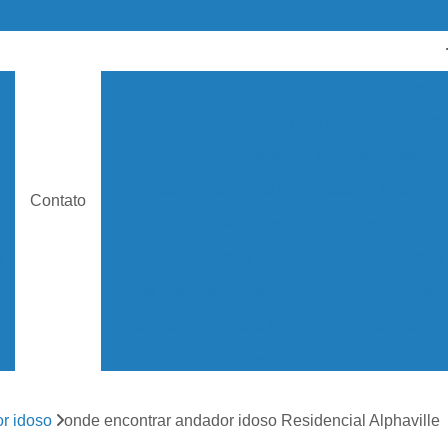
Andador Articulado para Idoso
s
Andador com Rodinha para Idoso
Andador
Andador Idoso
Andador Idoso c
s
Andador Ortopédico para Idoso
Andador 
e
Contato
Andador para Idoso com Rodas
Bota 
Bota Ortopédica Adulto
Bota Ortopédica
s
Bota Ortopédica Imobilizadora
Bota Ortopé
Bota Ortopédica para Criança
Bota Ortopéd
Bota Ortopédicas Imobilizadoras
Cadei
Cadeira de Rodas Alumínio
Cadeira de 
r idoso
onde encontrar andador idoso Residencial Alphaville
Cadeira de Rodas Infantil
Cadeira de R