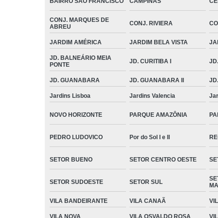
BAIRRO SÃO FRANCISCO
CAMPINAS
CE
CONJ. MARQUES DE
CONJ. RIVIERA
CO
ABREU
JARDIM AMÉRICA
JARDIM BELA VISTA
JA
JD. BALNEÁRIO MEIA
JD. CURITIBA I
JD.
PONTE
JD. GUANABARA
JD. GUANABARA II
JD
Jardins Lisboa
Jardins Valencia
Ja
NOVO HORIZONTE
PARQUE AMAZÔNIA
PA
PEDRO LUDOVICO
Por do Sol I e II
RE
SETOR BUENO
SETOR CENTRO OESTE
SE
SE
SETOR SUDOESTE
SETOR SUL
MA
VILA BANDEIRANTE
VILA CANAÃ
VI
VILA NOVA
VILA OSVALDO ROSA
VI