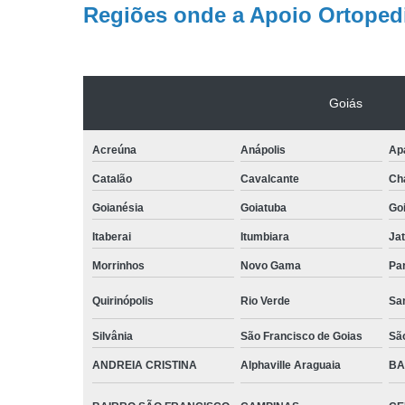
Regiões onde a Apoio Ortopedi
Goiás
Acreúna
Anápolis
Apa
Catalão
Cavalcante
Ch
Goianésia
Goiatuba
Go
Itaberai
Itumbiara
Jat
Morrinhos
Novo Gama
Pa
Quirinópolis
Rio Verde
Sa
Silvânia
São Francisco de Goias
Sã
ANDREIA CRISTINA
Alphaville Araguaia
BA