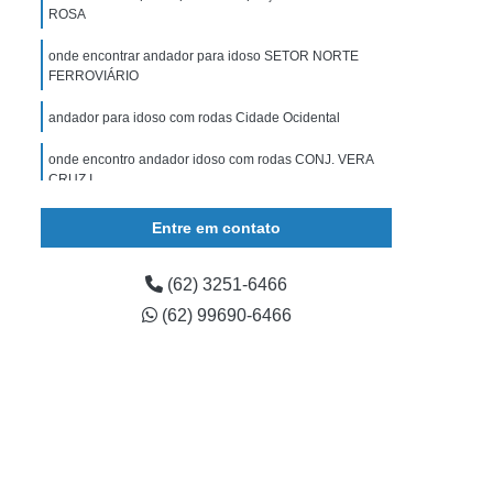
gulável
Muleta de Apoio
Muleta de Braço
ROSA
uleta Regulável
órtese Articulada Joelho
onde encontrar andador para idoso SETOR NORTE
FERROVIÁRIO
 de Joelho
órtese de Joelho Articulada
andador para idoso com rodas Cidade Ocidental
Imobilizador de Joelho
órtese Joelho
rtese para Extensão de Joelho
onde encontro andador idoso com rodas CONJ. VERA
CRUZ I
ese para Joelho
órtese para Joelho Infantil
onde encontrar andador idoso com rodas SETOR
Entre em contato
SUDOESTE
andadores para idoso com acento Residencial
(62) 3251-6466
Alphaville
(62) 99690-6466