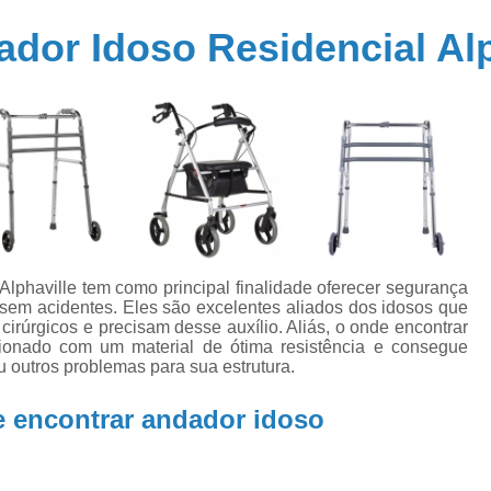
Cadeira de Rodas Motorizada Dobrá
dor Idoso Residencial Alp
Cadeira de Rodas Simples
Cadeira Rod
Cama Elétrica Hospitalar
Cama Hos
Cama Hospitalar Automatizada
Cama Hospitalar com Controle 
Cama Hospitalar Motorizada
Cama Hospi
Cama Hospitalar Tipo Automática
Joelheir
Joelheira Ortopédica Ajustável
Alphaville tem como principal finalidade oferecer segurança
 sem acidentes. Eles são excelentes aliados dos idosos que
Joelheira Ortopédica com Tala
rúrgicos e precisam desse auxílio. Aliás, o onde encontrar
cionado com um material de ótima resistência e consegue
Joelheira Ortopédica Ligamento Cruzado
u outros problemas para sua estrutura.
Joelheira Ortopédica Patelar
J
e encontrar andador idoso
Joelheira Ortopédicas para Desporto
Muleta Alumínio
Muleta Articulada