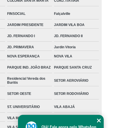
COLÔNIA SANTA MARTA
CONJ. ITATIAIA
FINSOCIAL
Falçalville
JARDIM PRESIDENTE
JARDIM VILA BOA
JD. FERNANDO I
JD. FERNANDO II
JD. PRIMAVERA
Jardin Vitoria
NOVA ESPERANÇA
NOVA VILA
PARQUE IND. JOÃO BRAZ
PARQUE SANTA CRUZ
Residencial Vereda dos
SETOR AEROVIÁRIO
Buritis
SETOR OESTE
SETOR RODOVIÁRIO
ST. UNIVERSITÁRIO
VILA ABAJÁ
VILA MORAES
VILA MUTIRÃO I
Olá! Fale agora pelo WhatsApp
VILA SANTA ISABEL