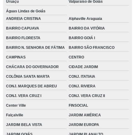
Uruaçu
Valparaíso de Goiás
Águas Lindas de Goiás
ANDREIA CRISTINA
Alphaville Araguaia
BAIRRO CAPUAVA
BAIRRO DA VITÓRIA
BAIRRO FLORESTA
BAIRRO GOIÁ I
BAIRRO N. SENHORA DE FÁTIMA
BAIRRO SÃO FRANCISCO
CAMPINAS
CENTRO
CHÁCARA DO GOVERNADOR
CIDADE JARDIM
COLÔNIA SANTA MARTA
CONJ. ITATIAIA
CONJ. MARQUES DE ABREU
CONJ. RIVIERA
CONJ. VERA CRUZ I
CONJ. VERA CRUZ II
Center Ville
FINSOCIAL
Falçalville
JARDIM AMÉRICA
JARDIM BELA VISTA
JARDIM EUROPA
JARDIM GOIÁS
JARDIM PLANALTO