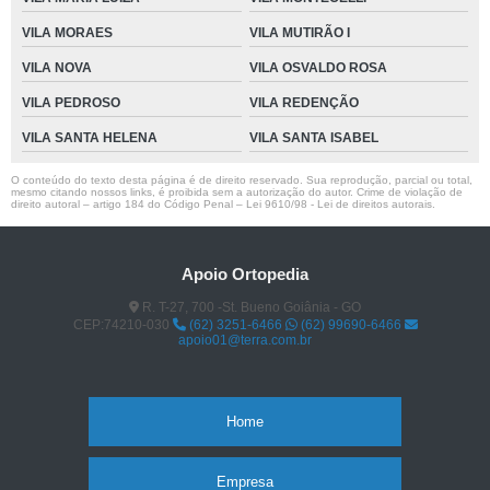
VILA MORAES
VILA MUTIRÃO I
VILA NOVA
VILA OSVALDO ROSA
VILA PEDROSO
VILA REDENÇÃO
VILA SANTA HELENA
VILA SANTA ISABEL
O conteúdo do texto desta página é de direito reservado. Sua reprodução, parcial ou total,
mesmo citando nossos links, é proibida sem a autorização do autor. Crime de violação de
direito autoral – artigo 184 do Código Penal –
Lei 9610/98 - Lei de direitos autorais
.
Apoio Ortopedia
R. T-27, 700 -St. Bueno Goiânia - GO
CEP:74210-030
(62) 3251-6466
(62) 99690-6466
apoio01@terra.com.br
Home
Empresa