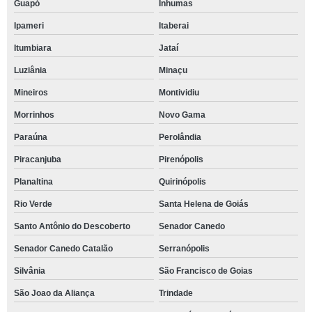
Guapó
Inhumas
Ipameri
Itaberai
Itumbiara
Jataí
Luziânia
Minaçu
Mineiros
Montividiu
Morrinhos
Novo Gama
Paraúna
Perolândia
Piracanjuba
Pirenópolis
Planaltina
Quirinópolis
Rio Verde
Santa Helena de Goiás
Santo Antônio do Descoberto
Senador Canedo
Senador Canedo Catalão
Serranópolis
Silvânia
São Francisco de Goias
São Joao da Aliança
Trindade