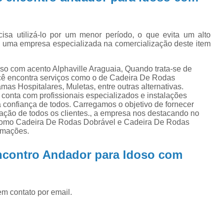
Muleta de Alumínio
Muleta de Alumínio Re
Muleta Infantil
Muleta Ortopédica
M
sa utilizá-lo por um menor período, o que evita um alto
órtese Articulada para Joelho
órtese
, uma empresa especializada na comercialização deste item
órtese Extensora de Joelho
órtese 
o com acento Alphaville Araguaia, Quando trata-se de
órtese Joelho Articulada
ó
ocê encontra serviços como o de Cadeira De Rodas
as Hospitalares, Muletas, entre outras alternativas.
órtese para Hiperextensão de Joelho
órt
conta com profissionais especializados e instalações
confiança de todos. Carregamos o objetivo de fornecer
fação de todos os clientes., a empresa nos destacando no
como Cadeira De Rodas Dobrável e Cadeira De Rodas
ormações.
ncontro Andador para Idoso com
em contato por email.