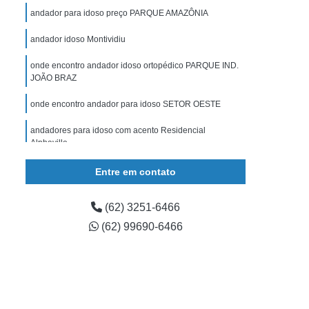
gulável
Muleta de Apoio
Muleta de Braço
andador para idoso preço PARQUE AMAZÔNIA
uleta Regulável
órtese Articulada Joelho
andador idoso Montividiu
 de Joelho
órtese de Joelho Articulada
onde encontro andador idoso ortopédico PARQUE IND.
Imobilizador de Joelho
órtese Joelho
JOÃO BRAZ
rtese para Extensão de Joelho
onde encontro andador para idoso SETOR OESTE
ese para Joelho
órtese para Joelho Infantil
andadores para idoso com acento Residencial
Alphaville
andadores idoso Jataí
Entre em contato
(62) 3251-6466
(62) 99690-6466