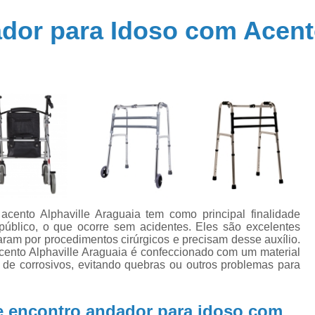
Cadeira de Rodas Motorizada Dobrá
or para Idoso com Acento
Cadeira de Rodas Simples
Cadeira Rod
Cama Elétrica Hospitalar
Cama Hos
Cama Hospitalar Automatizada
Cama Hospitalar com Controle 
Cama Hospitalar Motorizada
Cama Hospi
Cama Hospitalar Tipo Automática
Joelheir
Joelheira Ortopédica Ajustável
Joelheira Ortopédica com Tala
acento Alphaville Araguaia tem como principal finalidade
Joelheira Ortopédica Ligamento Cruzado
público, o que ocorre sem acidentes. Eles são excelentes
ram por procedimentos cirúrgicos e precisam desse auxílio.
Joelheira Ortopédica Patelar
J
cento Alphaville Araguaia é confeccionado com um material
 de corrosivos, evitando quebras ou outros problemas para
Joelheira Ortopédicas para Desporto
Muleta Alumínio
Muleta Articulada
e encontro andador para idoso com