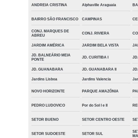
ANDREIA CRISTINA
Alphaville Araguaia
BA
BAIRRO SÃO FRANCISCO
CAMPINAS
CE
CONJ. MARQUES DE
CONJ. RIVIERA
CO
ABREU
JARDIM AMÉRICA
JARDIM BELA VISTA
JA
JD. BALNEÁRIO MEIA
JD. CURITIBA I
JD.
PONTE
JD. GUANABARA
JD. GUANABARA II
JD
Jardins Lisboa
Jardins Valencia
Ja
NOVO HORIZONTE
PARQUE AMAZÔNIA
PA
PEDRO LUDOVICO
Por do Sol I e II
RE
SETOR BUENO
SETOR CENTRO OESTE
SE
SE
SETOR SUDOESTE
SETOR SUL
MA