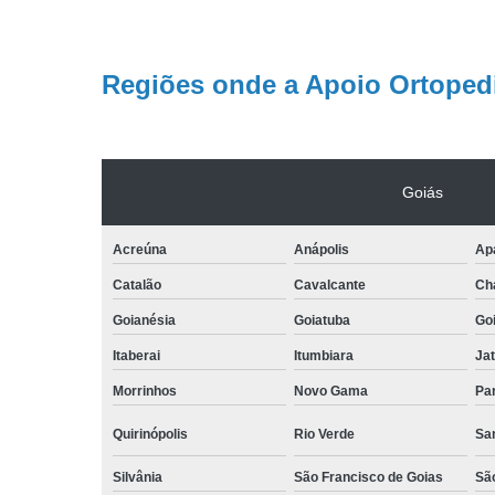
Regiões onde a Apoio Ortopedi
Goiás
Acreúna
Anápolis
Apa
Catalão
Cavalcante
Ch
Goianésia
Goiatuba
Go
Itaberai
Itumbiara
Jat
Morrinhos
Novo Gama
Pa
Quirinópolis
Rio Verde
Sa
Silvânia
São Francisco de Goias
Sã