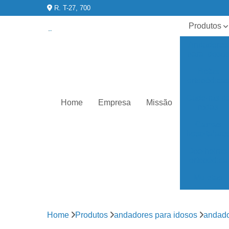
R. T-27, 700
Produtos
Andadores
para idoso
Botas
ortopédica
Cadeiras d
Home
Empresa
Missão
rodas
Camas
hospitalare
Joelheiras
ortopédica
Muletas
órteses
para joelho
Home
Produtos
andadores para idosos
andado