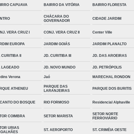
IRRO CAPUAVA
BAIRRO DA VITÓRIA
BAIRRO FLORESTA
CHÁCARA DO
NTRO
CIDADE JARDIM
GOVERNADOR
NJ. VERA CRUZ I
CONJ. VERA CRUZ II
Center Ville
RDIM EUROPA
JARDIM GOIÁS
JARDIM PLANALTO
 CURITIBA II
JD. CURITIBA III
JD. DAS AROEIRAS
. LAGEADO
JD. NOVO MUNDO
JD. PETRÓPOLIS
rdins Verona
Jaó
MARECHAL RONDON
PARQUE DAS
RQUE ATHENEU
PARQUE DOS BURITIS
LARANJEIRAS
CANTO DO BOSQUE
RIO FORMOSO
Residencial Alphaville
SETOR NORTE
TOR COIMBRA
SETOR MARISTA
FERROVIÁRIO
TOR URIAS
ST. AEROPORTO
ST. CRIMÉIA OESTE
GALHÃES