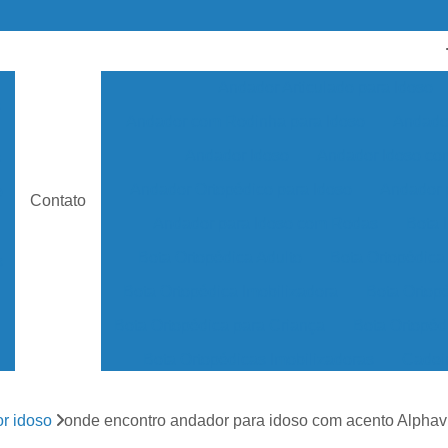
Andador Articulado para Idoso
s
Andador com Rodinha para Idoso
Andador
Andador Idoso
Andador Idoso c
s
Andador Ortopédico para Idoso
Andador 
e
Contato
Andador para Idoso com Rodas
Bota 
Bota Ortopédica Adulto
Bota Ortopédica
s
Bota Ortopédica Imobilizadora
Bota Ortopé
Bota Ortopédica para Criança
Bota Ortopéd
Bota Ortopédicas Imobilizadoras
Cadei
Cadeira de Rodas Alumínio
Cadeira de 
r idoso
onde encontro andador para idoso com acento Alphavi
Cadeira de Rodas Infantil
Cadeira de R