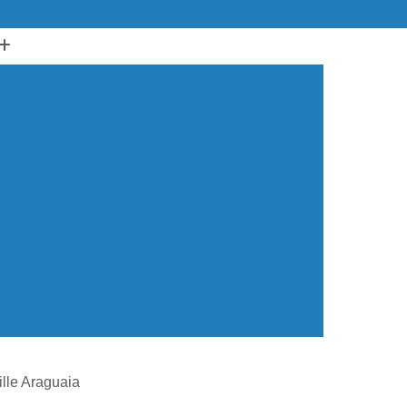
(62) 3251-6466
(62) 99690-6466
Andador com Rodas para Idoso
 de Empurrar para Idoso
Andador de Idoso
om Rodas
Andador Idoso Ortopédico
para Idoso
Andador para Idoso com Acento
Imobilizadora Robofoot
Bota Ortopédica
 Cano Curto
Bota Ortopédica Cano Longo
dica Infantil
Bota Ortopédica para Correção
ica para Tornozelo
Bota Ortopédica Robofoot
ra de Rodas
Cadeira de Rodas Adaptada
Rodas Dobrável
Cadeira de Rodas Elétrica
lle Araguaia
odas Manual
Cadeira de Rodas Motorizada