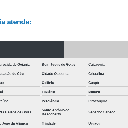
a atende:
recida de Goiânia
Bom Jesus de Goiás
Caiapônia
apadão do Céu
Cidade Ocidental
Cristalina
iás
Goiânia
Guapó
aí
Luziânia
Minaçu
raúna
Perolândia
Piracanjuba
Santo Antônio do
nta Helena de Goiás
Senador Canedo
Descoberto
o Joao da Aliança
Trindade
Uruaçu