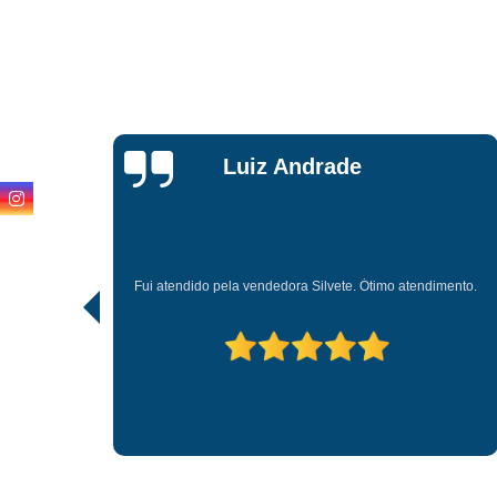
Karla
Aparecida
Não tenho nada a reclamar dessas loja apoio todos vezes q
mento.
preciso d alguma coisa eles m atendem muito bem os
funcionários são muitos antecioso com a gente.