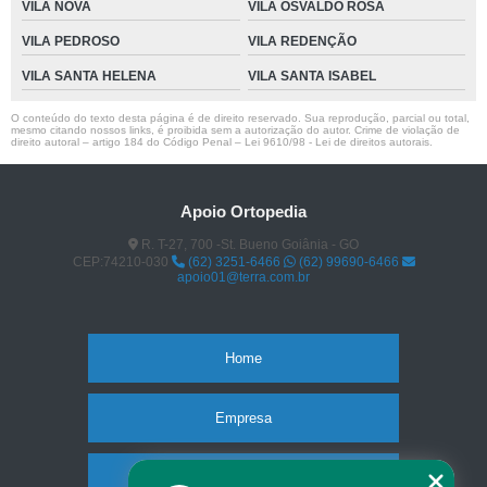
VILA NOVA
VILA OSVALDO ROSA
VILA PEDROSO
VILA REDENÇÃO
VILA SANTA HELENA
VILA SANTA ISABEL
O conteúdo do texto desta página é de direito reservado. Sua reprodução, parcial ou total,
mesmo citando nossos links, é proibida sem a autorização do autor. Crime de violação de
direito autoral – artigo 184 do Código Penal –
Lei 9610/98 - Lei de direitos autorais
.
Apoio Ortopedia
R. T-27, 700 -St. Bueno Goiânia - GO
CEP:74210-030
(62) 3251-6466
(62) 99690-6466
apoio01@terra.com.br
Home
Empresa
Missão