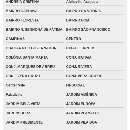
ANDREIA CRISTINA
Alphaville Araguaia
BAIRRO CAPUAVA
BAIRRO DA VITÓRIA
BAIRRO FLORESTA
BAIRRO GOIÁ I
BAIRRO N. SENHORA DE FÁTIMA
BAIRRO SÃO FRANCISCO
CAMPINAS
CENTRO
CHÁCARA DO GOVERNADOR
CIDADE JARDIM
COLÔNIA SANTA MARTA
CONJ. ITATIAIA
CONJ. MARQUES DE ABREU
CONJ. RIVIERA
CONJ. VERA CRUZ I
CONJ. VERA CRUZ II
Center Ville
FINSOCIAL
Falçalville
JARDIM AMÉRICA
JARDIM BELA VISTA
JARDIM EUROPA
JARDIM GOIÁS
JARDIM PLANALTO
JARDIM PRESIDENTE
JARDIM VILA BOA