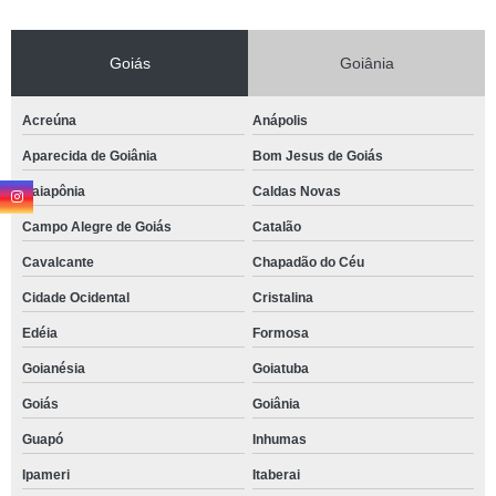
Goiás
Goiânia
Acreúna
Anápolis
Aparecida de Goiânia
Bom Jesus de Goiás
Caiapônia
Caldas Novas
Campo Alegre de Goiás
Catalão
Cavalcante
Chapadão do Céu
Cidade Ocidental
Cristalina
Edéia
Formosa
Goianésia
Goiatuba
Goiás
Goiânia
Guapó
Inhumas
Ipameri
Itaberai