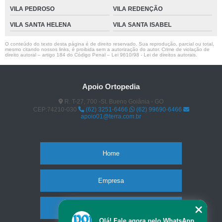
VILA PEDROSO
VILA REDENÇÃO
VILA SANTA HELENA
VILA SANTA ISABEL
O conteúdo do texto desta página é de direito reservado. Sua reprodução, parcial ou total,
mesmo citando nossos links, é proibida sem a autorização do autor. Crime de violação de
direito autoral – artigo 184 do Código Penal –
Lei 9610/98 - Lei de direitos autorais
.
Apoio Ortopedia
R. T-27, 700 -St. Bueno Goiânia - GO
CEP:74210-030
(62) 3251-6466
(62) 99690-6466
apoio01@terra.com.br
Home
Empresa
Missão
Olá! Fale agora pelo WhatsApp