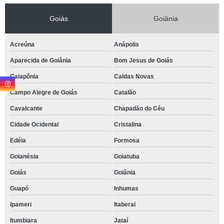
Goiás
Goiânia
Acreúna
Anápolis
Aparecida de Goiânia
Bom Jesus de Goiás
Caiapônia
Caldas Novas
Campo Alegre de Goiás
Catalão
Cavalcante
Chapadão do Céu
Cidade Ocidental
Cristalina
Edéia
Formosa
Goianésia
Goiatuba
Goiás
Goiânia
Guapó
Inhumas
Ipameri
Itaberai
Itumbiara
Jataí