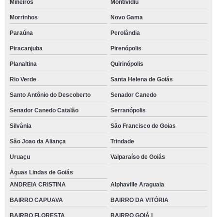
Mineiros
Montividiu
Morrinhos
Novo Gama
Paraúna
Perolândia
Piracanjuba
Pirenópolis
Planaltina
Quirinópolis
Rio Verde
Santa Helena de Goiás
Santo Antônio do Descoberto
Senador Canedo
Senador Canedo Catalão
Serranópolis
Silvânia
São Francisco de Goias
São Joao da Aliança
Trindade
Uruaçu
Valparaíso de Goiás
Águas Lindas de Goiás
ANDREIA CRISTINA
Alphaville Araguaia
BAIRRO CAPUAVA
BAIRRO DA VITÓRIA
BAIRRO FLORESTA
BAIRRO GOIÁ I