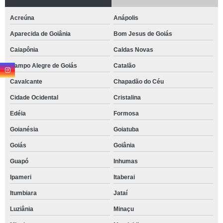
Acreúna
Anápolis
Aparecida de Goiânia
Bom Jesus de Goiás
Caiapônia
Caldas Novas
Campo Alegre de Goiás
Catalão
Cavalcante
Chapadão do Céu
Cidade Ocidental
Cristalina
Edéia
Formosa
Goianésia
Goiatuba
Goiás
Goiânia
Guapó
Inhumas
Ipameri
Itaberai
Itumbiara
Jataí
Luziânia
Minaçu