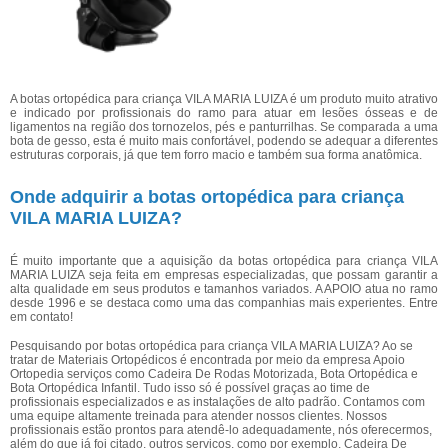
A botas ortopédica para criança VILA MARIA LUIZA é um produto muito atrativo
e indicado por profissionais do ramo para atuar em lesões ósseas e de
ligamentos na região dos tornozelos, pés e panturrilhas. Se comparada a uma
bota de gesso, esta é muito mais confortável, podendo se adequar a diferentes
estruturas corporais, já que tem forro macio e também sua forma anatômica.
Onde adquirir a botas ortopédica para criança
VILA MARIA LUIZA?
É muito importante que a aquisição da botas ortopédica para criança VILA
MARIA LUIZA seja feita em empresas especializadas, que possam garantir a
alta qualidade em seus produtos e tamanhos variados. A APOIO atua no ramo
desde 1996 e se destaca como uma das companhias mais experientes. Entre
em contato!
Pesquisando por botas ortopédica para criança VILA MARIA LUIZA? Ao se
tratar de Materiais Ortopédicos é encontrada por meio da empresa Apoio
Ortopedia serviços como Cadeira De Rodas Motorizada, Bota Ortopédica e
Bota Ortopédica Infantil. Tudo isso só é possível graças ao time de
profissionais especializados e as instalações de alto padrão. Contamos com
uma equipe altamente treinada para atender nossos clientes. Nossos
profissionais estão prontos para atendê-lo adequadamente, nós oferecermos,
além do que já foi citado, outros serviços, como por exemplo, Cadeira De