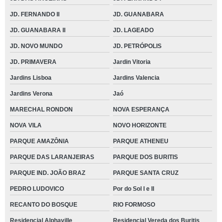
JD. FERNANDO II
JD. GUANABARA
JD. GUANABARA II
JD. LAGEADO
JD. NOVO MUNDO
JD. PETRÓPOLIS
JD. PRIMAVERA
Jardin Vitoria
Jardins Lisboa
Jardins Valencia
Jardins Verona
Jaó
MARECHAL RONDON
NOVA ESPERANÇA
NOVA VILA
NOVO HORIZONTE
PARQUE AMAZÔNIA
PARQUE ATHENEU
PARQUE DAS LARANJEIRAS
PARQUE DOS BURITIS
PARQUE IND. JOÃO BRAZ
PARQUE SANTA CRUZ
PEDRO LUDOVICO
Por do Sol I e II
RECANTO DO BOSQUE
RIO FORMOSO
Residencial Alphaville
Residencial Vereda dos Buritis