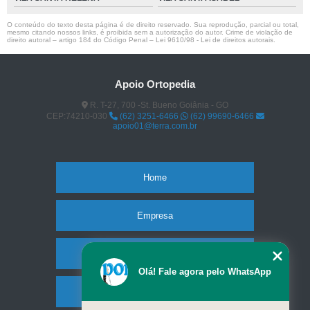
O conteúdo do texto desta página é de direito reservado. Sua reprodução, parcial ou total,
mesmo citando nossos links, é proibida sem a autorização do autor. Crime de violação de
direito autoral – artigo 184 do Código Penal –
Lei 9610/98 - Lei de direitos autorais
.
Apoio Ortopedia
R. T-27, 700 -St. Bueno Goiânia - GO
CEP:74210-030
(62) 3251-6466
(62) 99690-6466
apoio01@terra.com.br
Home
Empresa
Missão
Olá! Fale agora pelo WhatsApp
Produtos