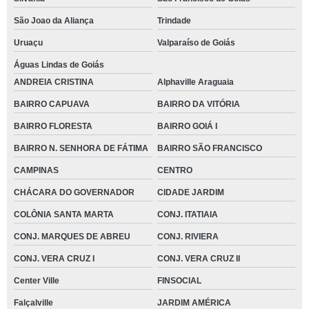
São Joao da Aliança
Trindade
Uruaçu
Valparaíso de Goiás
Águas Lindas de Goiás
ANDREIA CRISTINA
Alphaville Araguaia
BAIRRO CAPUAVA
BAIRRO DA VITÓRIA
BAIRRO FLORESTA
BAIRRO GOIÁ I
BAIRRO N. SENHORA DE FÁTIMA
BAIRRO SÃO FRANCISCO
CAMPINAS
CENTRO
CHÁCARA DO GOVERNADOR
CIDADE JARDIM
COLÔNIA SANTA MARTA
CONJ. ITATIAIA
CONJ. MARQUES DE ABREU
CONJ. RIVIERA
CONJ. VERA CRUZ I
CONJ. VERA CRUZ II
Center Ville
FINSOCIAL
Falçalville
JARDIM AMÉRICA