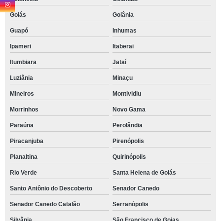
Goiás
Goiânia
Guapó
Inhumas
Ipameri
Itaberai
Itumbiara
Jataí
Luziânia
Minaçu
Mineiros
Montividiu
Morrinhos
Novo Gama
Paraúna
Perolândia
Piracanjuba
Pirenópolis
Planaltina
Quirinópolis
Rio Verde
Santa Helena de Goiás
Santo Antônio do Descoberto
Senador Canedo
Senador Canedo Catalão
Serranópolis
Silvânia
São Francisco de Goias