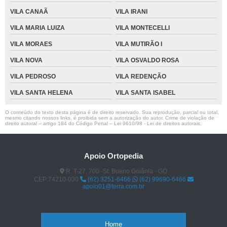
VILA CANAÃ
VILA IRANI
VILA MARIA LUIZA
VILA MONTECELLI
VILA MORAES
VILA MUTIRÃO I
VILA NOVA
VILA OSVALDO ROSA
VILA PEDROSO
VILA REDENÇÃO
VILA SANTA HELENA
VILA SANTA ISABEL
O conteúdo do texto desta página é de direito reservado. Sua reprodução, parcial ou total,
mesmo citando nossos links, é proibida sem a autorização do autor. Crime de violação de
direito autoral – artigo 184 do Código Penal –
Lei 9610/98 - Lei de direitos autorais
.
Apoio Ortopedia
R. T-27, 700 -St. Bueno Goiânia - GO
CEP:74210-030
(62) 3251-6466
(62) 99690-6466
apoio01@terra.com.br
Home