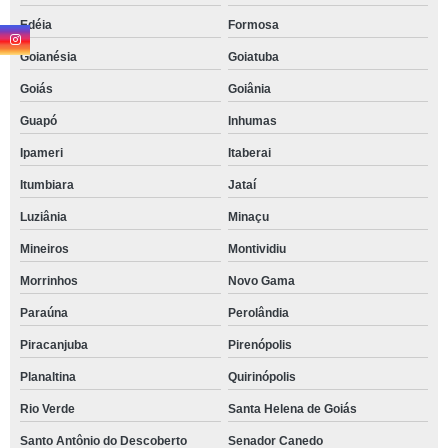
Edéia
Formosa
Goianésia
Goiatuba
Goiás
Goiânia
Guapó
Inhumas
Ipameri
Itaberai
Itumbiara
Jataí
Luziânia
Minaçu
Mineiros
Montividiu
Morrinhos
Novo Gama
Paraúna
Perolândia
Piracanjuba
Pirenópolis
Planaltina
Quirinópolis
Rio Verde
Santa Helena de Goiás
Santo Antônio do Descoberto
Senador Canedo