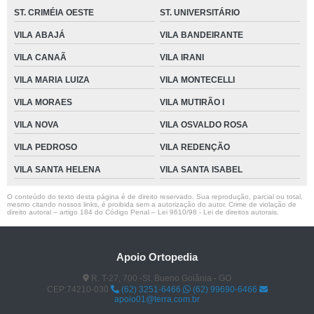
ST. CRIMÉIA OESTE
ST. UNIVERSITÁRIO
VILA ABAJÁ
VILA BANDEIRANTE
VILA CANAÃ
VILA IRANI
VILA MARIA LUIZA
VILA MONTECELLI
VILA MORAES
VILA MUTIRÃO I
VILA NOVA
VILA OSVALDO ROSA
VILA PEDROSO
VILA REDENÇÃO
VILA SANTA HELENA
VILA SANTA ISABEL
O conteúdo do texto desta página é de direito reservado. Sua reprodução, parcial ou total,
mesmo citando nossos links, é proibida sem a autorização do autor. Crime de violação de
direito autoral – artigo 184 do Código Penal –
Lei 9610/98 - Lei de direitos autorais
.
Apoio Ortopedia
R. T-27, 700 -St. Bueno Goiânia - GO
CEP:74210-030
(62) 3251-6466
(62) 99690-6466
apoio01@terra.com.br