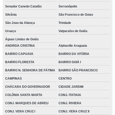
Senador Canedo Catalão
Serranópolis
Silvânia
São Francisco de Goias
São Joao da Aliança
Trindade
Uruaçu
Valparaíso de Goiás
Águas Lindas de Goiás
ANDREIA CRISTINA
Alphaville Araguaia
BAIRRO CAPUAVA
BAIRRO DA VITÓRIA
BAIRRO FLORESTA
BAIRRO GOIÁ I
BAIRRO N. SENHORA DE FÁTIMA
BAIRRO SÃO FRANCISCO
CAMPINAS
CENTRO
CHÁCARA DO GOVERNADOR
CIDADE JARDIM
COLÔNIA SANTA MARTA
CONJ. ITATIAIA
CONJ. MARQUES DE ABREU
CONJ. RIVIERA
CONJ. VERA CRUZ I
CONJ. VERA CRUZ II