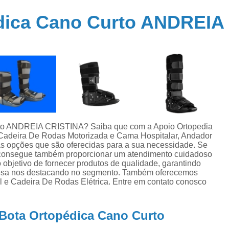
Cadeira de Rodas Motorizada Dobrá
édica Cano Curto ANDREIA
Cadeira de Rodas Simples
Cadeira Rod
Cama Elétrica Hospitalar
Cama Hos
Cama Hospitalar Automatizada
Cama Hospitalar com Controle 
Cama Hospitalar Motorizada
Cama Hospi
Cama Hospitalar Tipo Automática
Joelheir
urto ANDREIA CRISTINA? Saiba que com a Apoio Ortopedia
Joelheira Ortopédica Ajustável
 Cadeira De Rodas Motorizada e Cama Hospitalar, Andador
tras opções que são oferecidas para a sua necessidade. Se
Joelheira Ortopédica com Tala
 consegue também proporcionar um atendimento cuidadoso
 objetivo de fornecer produtos de qualidade, garantindo
Joelheira Ortopédica Ligamento Cruzado
mpresa nos destacando no segmento. Também oferecemos
Joelheira Ortopédica Patelar
J
 e Cadeira De Rodas Elétrica. Entre em contato conosco
Joelheira Ortopédicas para Desporto
 Bota Ortopédica Cano Curto
Muleta Alumínio
Muleta Articulada