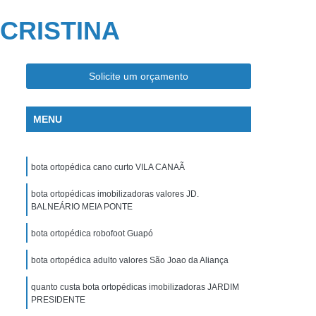
vel
Cadeira de Rodas para Banho
 CRISTINA
as Motorizada
Cama Articulada Hospitalar
pitalar
Cama Hospitalar Automática
Solicite um orçamento
Cama Hospitalar com Controle
Remoto
Cama Hospitalar Infantil
MENU
talar para Casa
Cama Hospitalar Simples
a Articulada Ortopédica
Joelheira Ortopédica
bota ortopédica cano curto VILA CANAÃ
Joelheira Ortopédica Articulada
bota ortopédicas imobilizadoras valores JD.
Joelheira Ortopédica com Velcro
BALNEÁRIO MEIA PONTE
Joelheira Ortopédica para Dor no Joelho
bota ortopédica robofoot Guapó
oelheira Ortopédica Tipo Articulada
bota ortopédica adulto valores São Joao da Aliança
Joelheira para Firmar o Joelho
Muleta
quanto custa bota ortopédicas imobilizadoras JARDIM
Muleta Axilar
Muleta com Apoio de Braço
PRESIDENTE