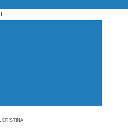
(62) 3251-6466
(62) 99690-6466
Andador com Rodas para Idoso
 de Empurrar para Idoso
Andador de Idoso
om Rodas
Andador Idoso Ortopédico
para Idoso
Andador para Idoso com Acento
Imobilizadora Robofoot
Bota Ortopédica
 Cano Curto
Bota Ortopédica Cano Longo
dica Infantil
Bota Ortopédica para Correção
ica para Tornozelo
Bota Ortopédica Robofoot
ra de Rodas
Cadeira de Rodas Adaptada
Rodas Dobrável
Cadeira de Rodas Elétrica
IA CRISTINA
odas Manual
Cadeira de Rodas Motorizada