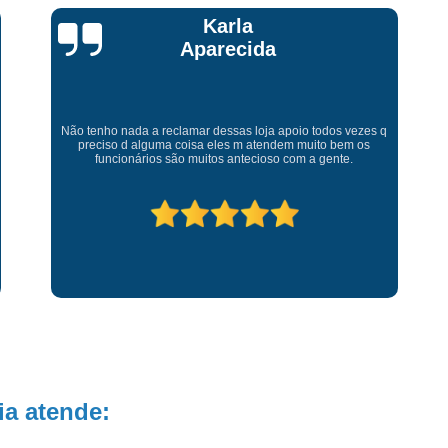
Talita Scarpini
Atendimento de primeira! Sempre muito atenciosos com a
gente, Silvete tá de parabéns pelo atendimento.
a atende: