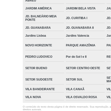
ABREU
JARDIM AMÉRICA
JARDIM BELA VISTA
JA
JD. BALNEÁRIO MEIA
JD. CURITIBA I
JD.
PONTE
JD. GUANABARA
JD. GUANABARA II
JD
Jardins Lisboa
Jardins Valencia
Ja
NOVO HORIZONTE
PARQUE AMAZÔNIA
PA
PEDRO LUDOVICO
Por do Sol I e II
RE
SETOR BUENO
SETOR CENTRO OESTE
SE
SE
SETOR SUDOESTE
SETOR SUL
MA
VILA BANDEIRANTE
VILA CANAÃ
VI
VILA NOVA
VILA OSVALDO ROSA
VI
O conteúdo do texto desta página é de direito reservado. Sua reprodução, pa
direitos autorais
.