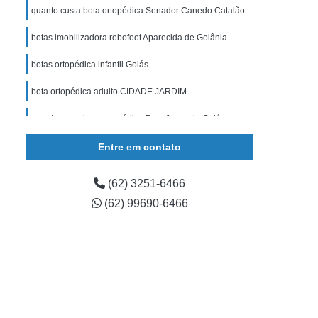
gulável
Muleta de Apoio
Muleta de Braço
quanto custa bota ortopédica Senador Canedo Catalão
uleta Regulável
órtese Articulada Joelho
botas imobilizadora robofoot Aparecida de Goiânia
 de Joelho
órtese de Joelho Articulada
botas ortopédica infantil Goiás
Imobilizador de Joelho
órtese Joelho
bota ortopédica adulto CIDADE JARDIM
rtese para Extensão de Joelho
quanto custa bota ortopédica Bom Jesus de Goiás
ese para Joelho
órtese para Joelho Infantil
Entre em contato
(62) 3251-6466
(62) 99690-6466