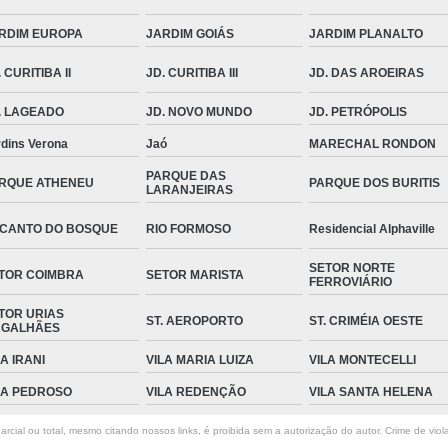
RDIM EUROPA
JARDIM GOIÁS
JARDIM PLANALTO
 CURITIBA II
JD. CURITIBA III
JD. DAS AROEIRAS
. LAGEADO
JD. NOVO MUNDO
JD. PETRÓPOLIS
rdins Verona
Jaó
MARECHAL RONDON
PARQUE DAS
RQUE ATHENEU
PARQUE DOS BURITIS
LARANJEIRAS
CANTO DO BOSQUE
RIO FORMOSO
Residencial Alphaville
SETOR NORTE
TOR COIMBRA
SETOR MARISTA
FERROVIÁRIO
TOR URIAS
ST. AEROPORTO
ST. CRIMÉIA OESTE
GALHÃES
LA IRANI
VILA MARIA LUIZA
VILA MONTECELLI
LA PEDROSO
VILA REDENÇÃO
VILA SANTA HELENA
rcial ou total, mesmo citando nossos links, é proibida sem a autorização do autor. Crime de viol