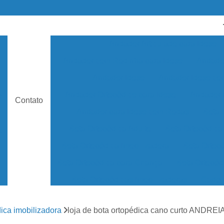
Andador Articulado para Idoso
s
Andador com Rodinha para Idoso
Andador
Andador Idoso
Andador Idoso c
s
Andador Ortopédico para Idoso
Andador 
e
Contato
Andador para Idoso com Rodas
Bota 
Bota Ortopédica Adulto
Bota Ortopédica
s
Bota Ortopédica Imobilizadora
Bota Ortopé
Bota Ortopédica para Criança
Bota Ortopéd
Bota Ortopédicas Imobilizadoras
Cadei
Cadeira de Rodas Alumínio
Cadeira de 
ica imobilizadora
loja de bota ortopédica cano curto ANDRE
Cadeira de Rodas Infantil
Cadeira de R