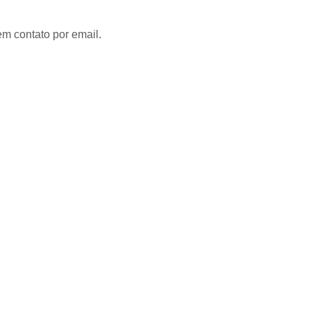
Muleta de Alumínio
Muleta de Alumínio Re
Muleta Infantil
Muleta Ortopédica
M
em contato por email.
órtese Articulada para Joelho
órtese
órtese Extensora de Joelho
órtese 
órtese Joelho Articulada
ó
órtese para Hiperextensão de Joelho
órt