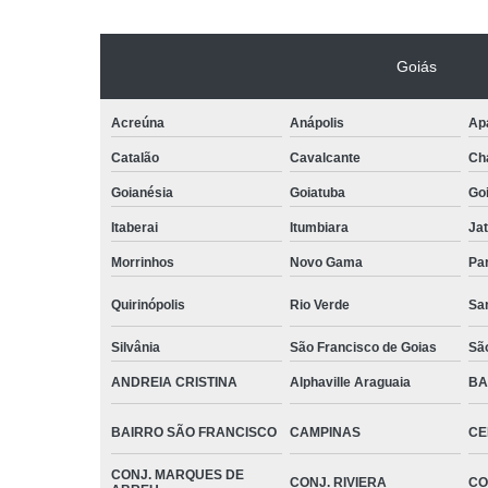
Goiás
Acreúna
Anápolis
Apa
Catalão
Cavalcante
Ch
Goianésia
Goiatuba
Go
Itaberai
Itumbiara
Jat
Morrinhos
Novo Gama
Pa
Quirinópolis
Rio Verde
Sa
Silvânia
São Francisco de Goias
Sã
ANDREIA CRISTINA
Alphaville Araguaia
BA
BAIRRO SÃO FRANCISCO
CAMPINAS
CE
CONJ. MARQUES DE
CONJ. RIVIERA
CO