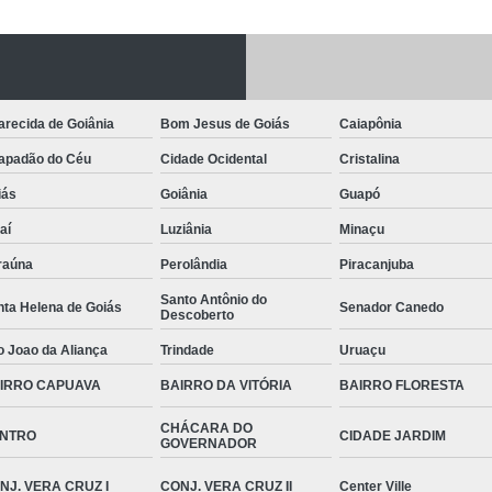
recida de Goiânia
Bom Jesus de Goiás
Caiapônia
apadão do Céu
Cidade Ocidental
Cristalina
iás
Goiânia
Guapó
aí
Luziânia
Minaçu
raúna
Perolândia
Piracanjuba
Santo Antônio do
nta Helena de Goiás
Senador Canedo
Descoberto
o Joao da Aliança
Trindade
Uruaçu
IRRO CAPUAVA
BAIRRO DA VITÓRIA
BAIRRO FLORESTA
CHÁCARA DO
NTRO
CIDADE JARDIM
GOVERNADOR
NJ. VERA CRUZ I
CONJ. VERA CRUZ II
Center Ville