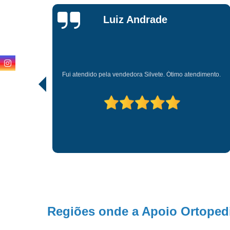
Karla
Aparecida
Não tenho nada a reclamar dessas loja apoio todos vezes q
mento.
preciso d alguma coisa eles m atendem muito bem os
funcionários são muitos antecioso com a gente.
Regiões onde a Apoio Ortopedi