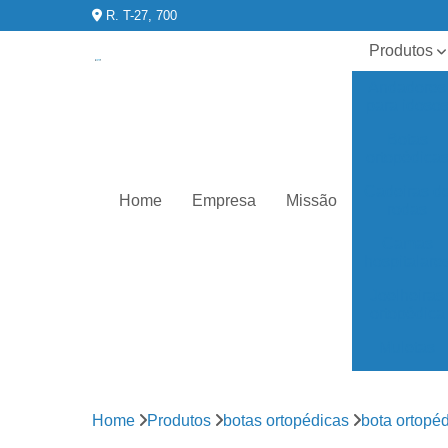
R. T-27, 700
Produtos
Andadores
para idoso
Botas
ortopédica
Cadeiras d
Home
Empresa
Missão
rodas
Camas
hospitalare
Joelheiras
ortopédica
Muletas
órteses
para joelho
Home
Produtos
botas ortopédicas
bota ortopéd