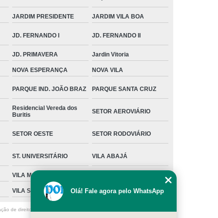
JARDIM PRESIDENTE
JARDIM VILA BOA
JD. FERNANDO I
JD. FERNANDO II
JD. PRIMAVERA
Jardin Vitoria
NOVA ESPERANÇA
NOVA VILA
PARQUE IND. JOÃO BRAZ
PARQUE SANTA CRUZ
Residencial Vereda dos
SETOR AEROVIÁRIO
Buritis
SETOR OESTE
SETOR RODOVIÁRIO
ST. UNIVERSITÁRIO
VILA ABAJÁ
VILA MORAES
VILA MUTIRÃO I
VILA SANTA ISABEL
Olá! Fale agora pelo WhatsApp
ação de direito autoral – artigo 184 do Código Penal –
Lei 9610/98 - Lei de