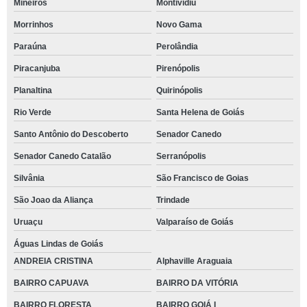
Mineiros
Montividiu
Morrinhos
Novo Gama
Paraúna
Perolândia
Piracanjuba
Pirenópolis
Planaltina
Quirinópolis
Rio Verde
Santa Helena de Goiás
Santo Antônio do Descoberto
Senador Canedo
Senador Canedo Catalão
Serranópolis
Silvânia
São Francisco de Goias
São Joao da Aliança
Trindade
Uruaçu
Valparaíso de Goiás
Águas Lindas de Goiás
ANDREIA CRISTINA
Alphaville Araguaia
BAIRRO CAPUAVA
BAIRRO DA VITÓRIA
BAIRRO FLORESTA
BAIRRO GOIÁ I