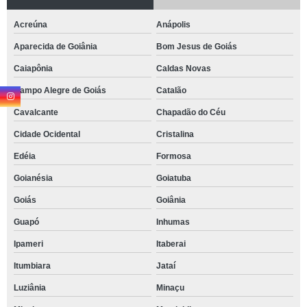
Acreúna
Anápolis
Aparecida de Goiânia
Bom Jesus de Goiás
Caiapônia
Caldas Novas
Campo Alegre de Goiás
Catalão
Cavalcante
Chapadão do Céu
Cidade Ocidental
Cristalina
Edéia
Formosa
Goianésia
Goiatuba
Goiás
Goiânia
Guapó
Inhumas
Ipameri
Itaberai
Itumbiara
Jataí
Luziânia
Minaçu