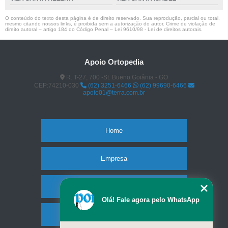
O conteúdo do texto desta página é de direito reservado. Sua reprodução, parcial ou total,
mesmo citando nossos links, é proibida sem a autorização do autor. Crime de violação de
direito autoral – artigo 184 do Código Penal –
Lei 9610/98 - Lei de direitos autorais
.
Apoio Ortopedia
R. T-27, 700 -St. Bueno Goiânia - GO
CEP:74210-030
(62) 3251-6466
(62) 99690-6466
apoio01@terra.com.br
Home
Empresa
Missão
Olá! Fale agora pelo WhatsApp
Produtos