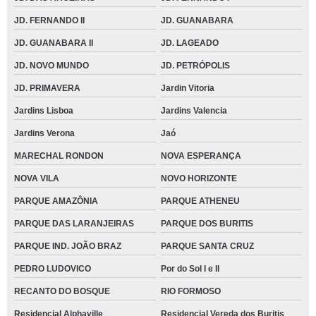
JD. FERNANDO II
JD. GUANABARA
JD. GUANABARA II
JD. LAGEADO
JD. NOVO MUNDO
JD. PETRÓPOLIS
JD. PRIMAVERA
Jardin Vitoria
Jardins Lisboa
Jardins Valencia
Jardins Verona
Jaó
MARECHAL RONDON
NOVA ESPERANÇA
NOVA VILA
NOVO HORIZONTE
PARQUE AMAZÔNIA
PARQUE ATHENEU
PARQUE DAS LARANJEIRAS
PARQUE DOS BURITIS
PARQUE IND. JOÃO BRAZ
PARQUE SANTA CRUZ
PEDRO LUDOVICO
Por do Sol I e II
RECANTO DO BOSQUE
RIO FORMOSO
Residencial Alphaville
Residencial Vereda dos Buritis