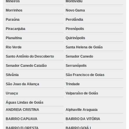
Mineiros
Montividiu
Morrinhos
Novo Gama
Paraúna
Perolândia
Piracanjuba
Pirenópolis
Planaltina
Quirinópolis
Rio Verde
Santa Helena de Goiás
Santo Antônio do Descoberto
Senador Canedo
Senador Canedo Catalão
Serranópolis
Silvânia
São Francisco de Goias
São Joao da Aliança
Trindade
Uruaçu
Valparaíso de Goiás
Águas Lindas de Goiás
ANDREIA CRISTINA
Alphaville Araguaia
BAIRRO CAPUAVA
BAIRRO DA VITÓRIA
BAIRRO FLORESTA
BAIRRO GOIÁ I