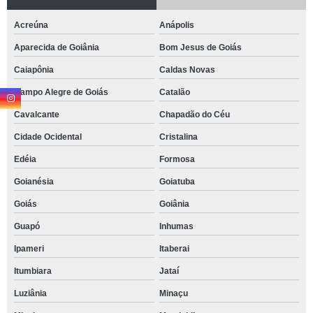
Acreúna
Anápolis
Aparecida de Goiânia
Bom Jesus de Goiás
Caiapônia
Caldas Novas
Campo Alegre de Goiás
Catalão
Cavalcante
Chapadão do Céu
Cidade Ocidental
Cristalina
Edéia
Formosa
Goianésia
Goiatuba
Goiás
Goiânia
Guapó
Inhumas
Ipameri
Itaberai
Itumbiara
Jataí
Luziânia
Minaçu