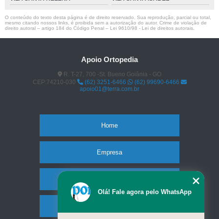
O conteúdo do texto desta página é de direito reservado. Sua reprodução, parcial ou total,
mesmo citando nossos links, é proibida sem a autorização do autor. Crime de violação de
direito autoral – artigo 184 do Código Penal –
Lei 9610/98 - Lei de direitos autorais
.
Apoio Ortopedia
R. T-27, 700 -St. Bueno Goiânia - GO
CEP:74210-030
(62) 3251-6466
(62) 99690-6466
apoio01@terra.com.br
Home
Empresa
Missão
Olá! Fale agora pelo WhatsApp
Produtos