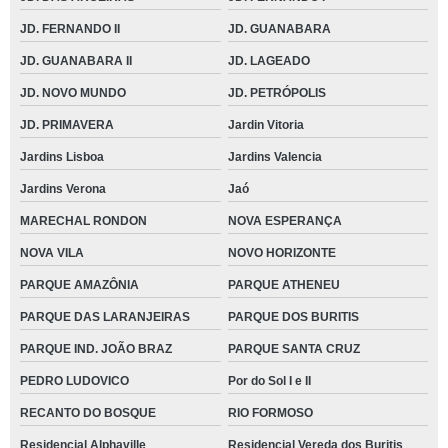
JD. FERNANDO II
JD. GUANABARA
JD. GUANABARA II
JD. LAGEADO
JD. NOVO MUNDO
JD. PETRÓPOLIS
JD. PRIMAVERA
Jardin Vitoria
Jardins Lisboa
Jardins Valencia
Jardins Verona
Jaó
MARECHAL RONDON
NOVA ESPERANÇA
NOVA VILA
NOVO HORIZONTE
PARQUE AMAZÔNIA
PARQUE ATHENEU
PARQUE DAS LARANJEIRAS
PARQUE DOS BURITIS
PARQUE IND. JOÃO BRAZ
PARQUE SANTA CRUZ
PEDRO LUDOVICO
Por do Sol I e II
RECANTO DO BOSQUE
RIO FORMOSO
Residencial Alphaville
Residencial Vereda dos Buritis