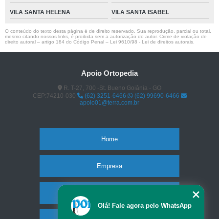
VILA SANTA HELENA
VILA SANTA ISABEL
O conteúdo do texto desta página é de direito reservado. Sua reprodução, parcial ou total,
mesmo citando nossos links, é proibida sem a autorização do autor. Crime de violação de
direito autoral – artigo 184 do Código Penal –
Lei 9610/98 - Lei de direitos autorais
.
Apoio Ortopedia
R. T-27, 700 -St. Bueno Goiânia - GO
CEP:74210-030
(62) 3251-6466
(62) 99690-6466
apoio01@terra.com.br
Home
Empresa
Missão
Olá! Fale agora pelo WhatsApp