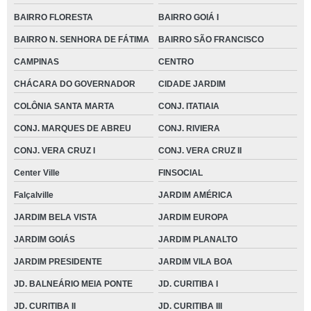
BAIRRO FLORESTA
BAIRRO GOIÁ I
BAIRRO N. SENHORA DE FÁTIMA
BAIRRO SÃO FRANCISCO
CAMPINAS
CENTRO
CHÁCARA DO GOVERNADOR
CIDADE JARDIM
COLÔNIA SANTA MARTA
CONJ. ITATIAIA
CONJ. MARQUES DE ABREU
CONJ. RIVIERA
CONJ. VERA CRUZ I
CONJ. VERA CRUZ II
Center Ville
FINSOCIAL
Falçalville
JARDIM AMÉRICA
JARDIM BELA VISTA
JARDIM EUROPA
JARDIM GOIÁS
JARDIM PLANALTO
JARDIM PRESIDENTE
JARDIM VILA BOA
JD. BALNEÁRIO MEIA PONTE
JD. CURITIBA I
JD. CURITIBA II
JD. CURITIBA III