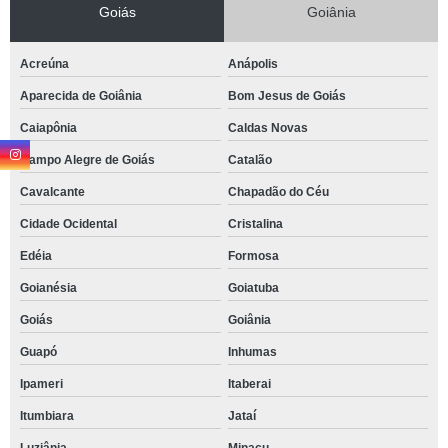
Goiás
Goiânia
Acreúna
Anápolis
Aparecida de Goiânia
Bom Jesus de Goiás
Caiapônia
Caldas Novas
Campo Alegre de Goiás
Catalão
Cavalcante
Chapadão do Céu
Cidade Ocidental
Cristalina
Edéia
Formosa
Goianésia
Goiatuba
Goiás
Goiânia
Guapó
Inhumas
Ipameri
Itaberai
Itumbiara
Jataí