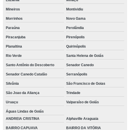
Luziânia
Minaçu
Mineiros
Montividiu
Morrinhos
Novo Gama
Paraúna
Perolândia
Piracanjuba
Pirenópolis
Planaltina
Quirinópolis
Rio Verde
Santa Helena de Goiás
Santo Antônio do Descoberto
Senador Canedo
Senador Canedo Catalão
Serranópolis
Silvânia
São Francisco de Goias
São Joao da Aliança
Trindade
Uruaçu
Valparaíso de Goiás
Águas Lindas de Goiás
ANDREIA CRISTINA
Alphaville Araguaia
BAIRRO CAPUAVA
BAIRRO DA VITÓRIA