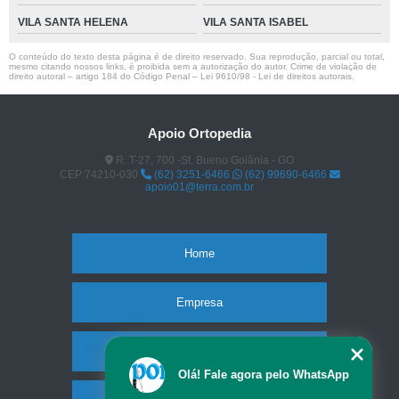
VILA SANTA HELENA
VILA SANTA ISABEL
O conteúdo do texto desta página é de direito reservado. Sua reprodução, parcial ou total,
mesmo citando nossos links, é proibida sem a autorização do autor. Crime de violação de
direito autoral – artigo 184 do Código Penal –
Lei 9610/98 - Lei de direitos autorais
.
Apoio Ortopedia
R. T-27, 700 -St. Bueno Goiânia - GO
CEP:74210-030
(62) 3251-6466
(62) 99690-6466
apoio01@terra.com.br
Home
Empresa
Missão
Olá! Fale agora pelo WhatsApp