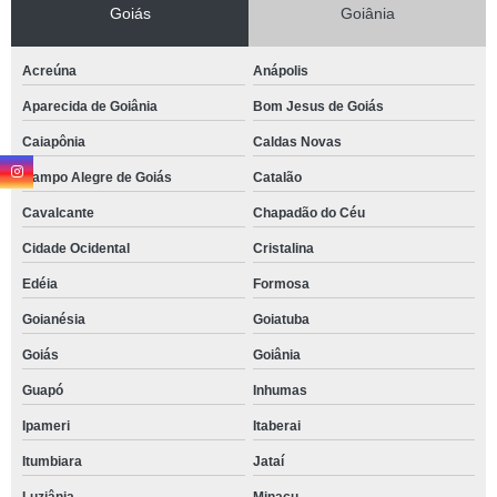
Goiás
Goiânia
Acreúna
Anápolis
Aparecida de Goiânia
Bom Jesus de Goiás
Caiapônia
Caldas Novas
Campo Alegre de Goiás
Catalão
Cavalcante
Chapadão do Céu
Cidade Ocidental
Cristalina
Edéia
Formosa
Goianésia
Goiatuba
Goiás
Goiânia
Guapó
Inhumas
Ipameri
Itaberai
Itumbiara
Jataí