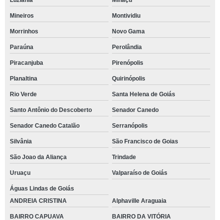
Luziânia
Minaçu
Mineiros
Montividiu
Morrinhos
Novo Gama
Paraúna
Perolândia
Piracanjuba
Pirenópolis
Planaltina
Quirinópolis
Rio Verde
Santa Helena de Goiás
Santo Antônio do Descoberto
Senador Canedo
Senador Canedo Catalão
Serranópolis
Silvânia
São Francisco de Goias
São Joao da Aliança
Trindade
Uruaçu
Valparaíso de Goiás
Águas Lindas de Goiás
ANDREIA CRISTINA
Alphaville Araguaia
BAIRRO CAPUAVA
BAIRRO DA VITÓRIA