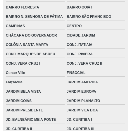
BAIRRO FLORESTA
BAIRRO GOIÁ I
BAIRRO N. SENHORA DE FÁTIMA
BAIRRO SÃO FRANCISCO
CAMPINAS
CENTRO
CHÁCARA DO GOVERNADOR
CIDADE JARDIM
COLÔNIA SANTA MARTA
CONJ. ITATIAIA
CONJ. MARQUES DE ABREU
CONJ. RIVIERA
CONJ. VERA CRUZ I
CONJ. VERA CRUZ II
Center Ville
FINSOCIAL
Falçalville
JARDIM AMÉRICA
JARDIM BELA VISTA
JARDIM EUROPA
JARDIM GOIÁS
JARDIM PLANALTO
JARDIM PRESIDENTE
JARDIM VILA BOA
JD. BALNEÁRIO MEIA PONTE
JD. CURITIBA I
JD. CURITIBA II
JD. CURITIBA III