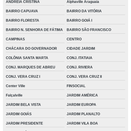
ANDREIA CRISTINA
Alphaville Araguaia
BAIRRO CAPUAVA
BAIRRO DA VITÓRIA
BAIRRO FLORESTA
BAIRRO GOIÁ I
BAIRRO N. SENHORA DE FÁTIMA
BAIRRO SÃO FRANCISCO
CAMPINAS
CENTRO
CHÁCARA DO GOVERNADOR
CIDADE JARDIM
COLÔNIA SANTA MARTA
CONJ. ITATIAIA
CONJ. MARQUES DE ABREU
CONJ. RIVIERA
CONJ. VERA CRUZ I
CONJ. VERA CRUZ II
Center Ville
FINSOCIAL
Falçalville
JARDIM AMÉRICA
JARDIM BELA VISTA
JARDIM EUROPA
JARDIM GOIÁS
JARDIM PLANALTO
JARDIM PRESIDENTE
JARDIM VILA BOA