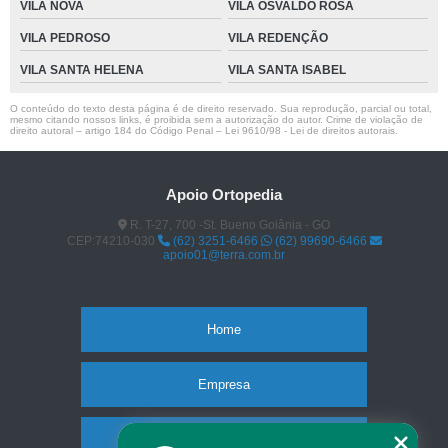
VILA NOVA
VILA OSVALDO ROSA
VILA PEDROSO
VILA REDENÇÃO
VILA SANTA HELENA
VILA SANTA ISABEL
O conteúdo do texto desta página é de direito reservado. Sua reprodução, parcial ou total,
mesmo citando nossos links, é proibida sem a autorização do autor. Crime de violação de
direito autoral – artigo 184 do Código Penal –
Lei 9610/98 - Lei de direitos autorais
.
Apoio Ortopedia
R. T-27, 700 -St. Bueno Goiânia - GO
CEP:74210-030
(62) 3251-6466
(62) 99690-6466
apoio01@terra.com.br
Home
Empresa
Missão