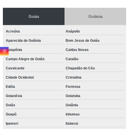
Goiás
Goiânia
Acreúna
Anápolis
Aparecida de Goiânia
Bom Jesus de Goiás
Caiapônia
Caldas Novas
Campo Alegre de Goiás
Catalão
Cavalcante
Chapadão do Céu
Cidade Ocidental
Cristalina
Edéia
Formosa
Goianésia
Goiatuba
Goiás
Goiânia
Guapó
Inhumas
Ipameri
Itaberai