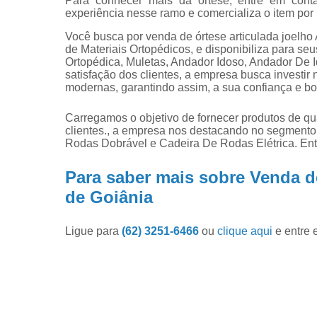
Para conhecer mais da órtese, entre em co
experiência nesse ramo e comercializa o item por 
Você busca por venda de órtese articulada joelh
de Materiais Ortopédicos, e disponibiliza para se
Ortopédica, Muletas, Andador Idoso, Andador De
satisfação dos clientes, a empresa busca investir
modernas, garantindo assim, a sua confiança e b
Carregamos o objetivo de fornecer produtos de qu
clientes., a empresa nos destacando no segment
Rodas Dobrável e Cadeira De Rodas Elétrica. Ent
Para saber mais sobre Venda d
de Goiânia
Ligue para
(62) 3251-6466
ou
clique aqui
e entre 