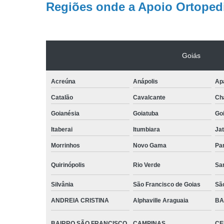
Regiões onde a Apoio Ortopedi
Goiás
Acreúna
Anápolis
Apa
Catalão
Cavalcante
Ch
Goianésia
Goiatuba
Go
Itaberai
Itumbiara
Jat
Morrinhos
Novo Gama
Pa
Quirinópolis
Rio Verde
Sa
Silvânia
São Francisco de Goias
Sã
ANDREIA CRISTINA
Alphaville Araguaia
BA
BAIRRO SÃO FRANCISCO
CAMPINAS
CE