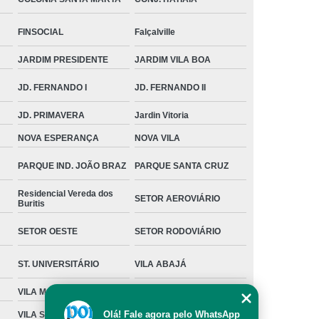
FINSOCIAL
Falçalville
JARDIM PRESIDENTE
JARDIM VILA BOA
JD. FERNANDO I
JD. FERNANDO II
JD. PRIMAVERA
Jardin Vitoria
NOVA ESPERANÇA
NOVA VILA
PARQUE IND. JOÃO BRAZ
PARQUE SANTA CRUZ
Residencial Vereda dos
SETOR AEROVIÁRIO
Buritis
SETOR OESTE
SETOR RODOVIÁRIO
ST. UNIVERSITÁRIO
VILA ABAJÁ
VILA MORAES
VILA MUTIRÃO I
Olá! Fale agora pelo WhatsApp
VILA SANTA ISABEL