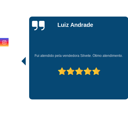
Karla
Aparecida
Não tenho nada a reclamar dessas loja apoio todos vezes
endimento.
preciso d alguma coisa eles m atendem muito bem os
funcionários são muitos antecioso com a gente.