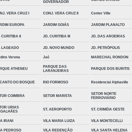
GOVERNADOR
NJ. VERA CRUZ I
CONJ. VERA CRUZ II
Center Ville
RDIM EUROPA
JARDIM GOIÁS
JARDIM PLANALTO
 CURITIBA II
JD. CURITIBA III
JD. DAS AROEIRAS
. LAGEADO
JD. NOVO MUNDO
JD. PETRÓPOLIS
rdins Verona
Jaó
MARECHAL RONDON
PARQUE DAS
RQUE ATHENEU
PARQUE DOS BURITIS
LARANJEIRAS
CANTO DO BOSQUE
RIO FORMOSO
Residencial Alphaville
SETOR NORTE
TOR COIMBRA
SETOR MARISTA
FERROVIÁRIO
TOR URIAS
ST. AEROPORTO
ST. CRIMÉIA OESTE
GALHÃES
LA IRANI
VILA MARIA LUIZA
VILA MONTECELLI
LA PEDROSO
VILA REDENÇÃO
VILA SANTA HELENA