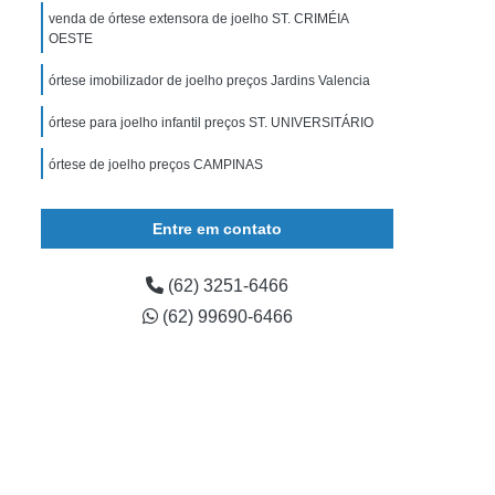
gulável
Muleta de Apoio
Muleta de Braço
venda de órtese extensora de joelho ST. CRIMÉIA
OESTE
uleta Regulável
órtese Articulada Joelho
órtese imobilizador de joelho preços Jardins Valencia
 de Joelho
órtese de Joelho Articulada
Imobilizador de Joelho
órtese Joelho
órtese para joelho infantil preços ST. UNIVERSITÁRIO
rtese para Extensão de Joelho
órtese de joelho preços CAMPINAS
ese para Joelho
órtese para Joelho Infantil
Entre em contato
(62) 3251-6466
(62) 99690-6466