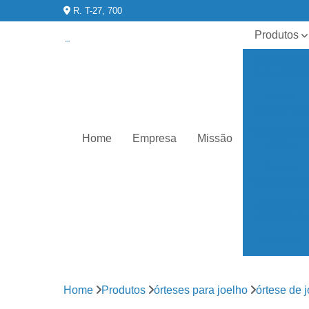
R. T-27, 700
Produtos
Andadores
para idoso
Botas
ortopédica
Cadeiras d
Home
Empresa
Missão
rodas
Camas
hospitalare
Joelheiras
ortopédica
Muletas
órteses
para joelho
Home
Produtos
órteses para joelho
órtese de j