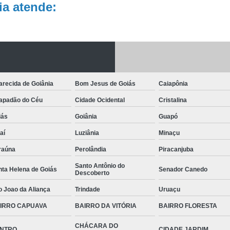
a atende:
recida de Goiânia
Bom Jesus de Goiás
Caiapônia
apadão do Céu
Cidade Ocidental
Cristalina
iás
Goiânia
Guapó
aí
Luziânia
Minaçu
raúna
Perolândia
Piracanjuba
Santo Antônio do
nta Helena de Goiás
Senador Canedo
Descoberto
o Joao da Aliança
Trindade
Uruaçu
IRRO CAPUAVA
BAIRRO DA VITÓRIA
BAIRRO FLORESTA
CHÁCARA DO
NTRO
CIDADE JARDIM