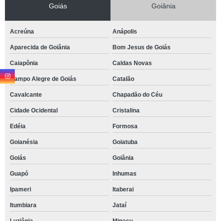
Goiás
Goiânia
Acreúna
Anápolis
Aparecida de Goiânia
Bom Jesus de Goiás
Caiapônia
Caldas Novas
Campo Alegre de Goiás
Catalão
Cavalcante
Chapadão do Céu
Cidade Ocidental
Cristalina
Edéia
Formosa
Goianésia
Goiatuba
Goiás
Goiânia
Guapó
Inhumas
Ipameri
Itaberai
Itumbiara
Jataí