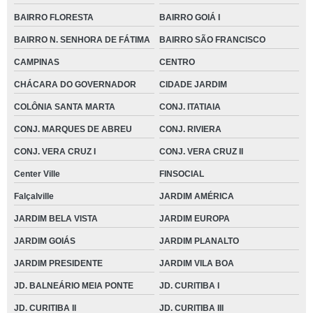
BAIRRO FLORESTA
BAIRRO GOIÁ I
BAIRRO N. SENHORA DE FÁTIMA
BAIRRO SÃO FRANCISCO
CAMPINAS
CENTRO
CHÁCARA DO GOVERNADOR
CIDADE JARDIM
COLÔNIA SANTA MARTA
CONJ. ITATIAIA
CONJ. MARQUES DE ABREU
CONJ. RIVIERA
CONJ. VERA CRUZ I
CONJ. VERA CRUZ II
Center Ville
FINSOCIAL
Falçalville
JARDIM AMÉRICA
JARDIM BELA VISTA
JARDIM EUROPA
JARDIM GOIÁS
JARDIM PLANALTO
JARDIM PRESIDENTE
JARDIM VILA BOA
JD. BALNEÁRIO MEIA PONTE
JD. CURITIBA I
JD. CURITIBA II
JD. CURITIBA III