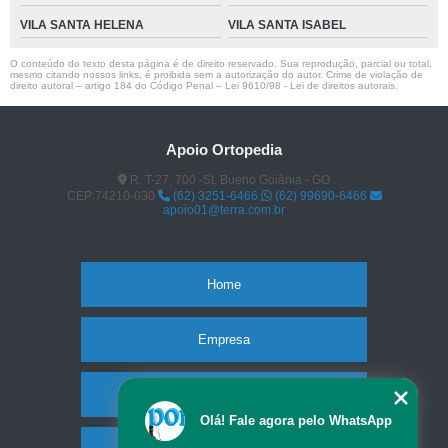
VILA SANTA HELENA
VILA SANTA ISABEL
O conteúdo do texto desta página é de direito reservado. Sua reprodução, parcial ou total,
mesmo citando nossos links, é proibida sem a autorização do autor. Crime de violação de
direito autoral – artigo 184 do Código Penal –
Lei 9610/98 - Lei de direitos autorais
.
Apoio Ortopedia
R. T-27, 700 -St. Bueno Goiânia - GO
CEP:74210-030
(62) 3251-6466
(62) 99690-6466
apoio01@terra.com.br
Home
Empresa
Missão
Olá! Fale agora pelo WhatsApp