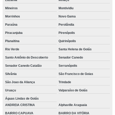
Luziânia
Minaçu
Mineiros
Montividiu
Morrinhos
Novo Gama
Paraúna
Perolândia
Piracanjuba
Pirenópolis
Planaltina
Quirinópolis
Rio Verde
Santa Helena de Goiás
Santo Antônio do Descoberto
Senador Canedo
Senador Canedo Catalão
Serranópolis
Silvânia
São Francisco de Goias
São Joao da Aliança
Trindade
Uruaçu
Valparaíso de Goiás
Águas Lindas de Goiás
ANDREIA CRISTINA
Alphaville Araguaia
BAIRRO CAPUAVA
BAIRRO DA VITÓRIA