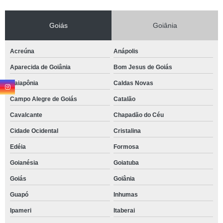
Goiás
Goiânia
Acreúna
Anápolis
Aparecida de Goiânia
Bom Jesus de Goiás
Caiapônia
Caldas Novas
Campo Alegre de Goiás
Catalão
Cavalcante
Chapadão do Céu
Cidade Ocidental
Cristalina
Edéia
Formosa
Goianésia
Goiatuba
Goiás
Goiânia
Guapó
Inhumas
Ipameri
Itaberai