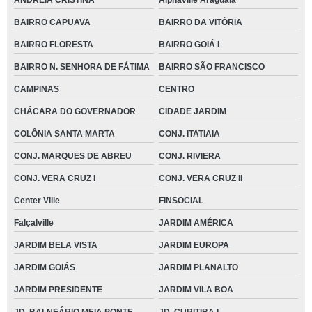
ANDREIA CRISTINA
Alphaville Araguaia
BAIRRO CAPUAVA
BAIRRO DA VITÓRIA
BAIRRO FLORESTA
BAIRRO GOIÁ I
BAIRRO N. SENHORA DE FÁTIMA
BAIRRO SÃO FRANCISCO
CAMPINAS
CENTRO
CHÁCARA DO GOVERNADOR
CIDADE JARDIM
COLÔNIA SANTA MARTA
CONJ. ITATIAIA
CONJ. MARQUES DE ABREU
CONJ. RIVIERA
CONJ. VERA CRUZ I
CONJ. VERA CRUZ II
Center Ville
FINSOCIAL
Falçalville
JARDIM AMÉRICA
JARDIM BELA VISTA
JARDIM EUROPA
JARDIM GOIÁS
JARDIM PLANALTO
JARDIM PRESIDENTE
JARDIM VILA BOA