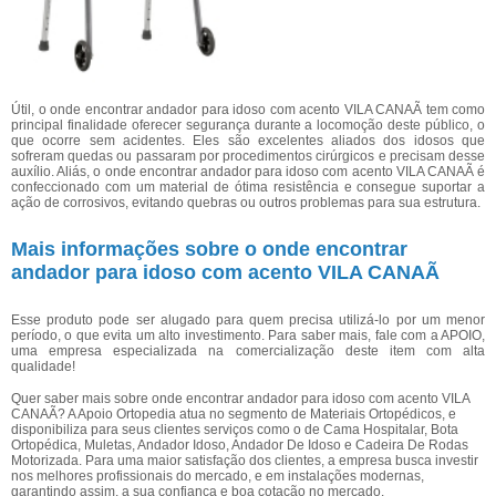
Útil, o onde encontrar andador para idoso com acento VILA CANAÃ tem como
principal finalidade oferecer segurança durante a locomoção deste público, o
que ocorre sem acidentes. Eles são excelentes aliados dos idosos que
sofreram quedas ou passaram por procedimentos cirúrgicos e precisam desse
auxílio. Aliás, o onde encontrar andador para idoso com acento VILA CANAÃ é
confeccionado com um material de ótima resistência e consegue suportar a
ação de corrosivos, evitando quebras ou outros problemas para sua estrutura.
Mais informações sobre o onde encontrar
andador para idoso com acento VILA CANAÃ
Esse produto pode ser alugado para quem precisa utilizá-lo por um menor
período, o que evita um alto investimento. Para saber mais, fale com a APOIO,
uma empresa especializada na comercialização deste item com alta
qualidade!
Quer saber mais sobre onde encontrar andador para idoso com acento VILA
CANAÃ? A Apoio Ortopedia atua no segmento de Materiais Ortopédicos, e
disponibiliza para seus clientes serviços como o de Cama Hospitalar, Bota
Ortopédica, Muletas, Andador Idoso, Andador De Idoso e Cadeira De Rodas
Motorizada. Para uma maior satisfação dos clientes, a empresa busca investir
nos melhores profissionais do mercado, e em instalações modernas,
garantindo assim, a sua confiança e boa cotação no mercado.