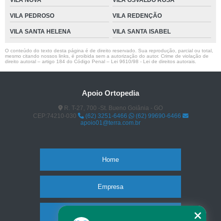
VILA NOVA
VILA OSVALDO ROSA
VILA PEDROSO
VILA REDENÇÃO
VILA SANTA HELENA
VILA SANTA ISABEL
O conteúdo do texto desta página é de direito reservado. Sua reprodução, parcial ou total,
mesmo citando nossos links, é proibida sem a autorização do autor. Crime de violação de
direito autoral – artigo 184 do Código Penal –
Lei 9610/98 - Lei de direitos autorais
.
Apoio Ortopedia
R. T-27, 700 -St. Bueno Goiânia - GO
CEP:74210-030
(62) 3251-6466
(62) 99690-6466
apoio01@terra.com.br
Home
Empresa
Missão