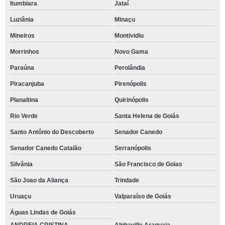
Itumbiara
Jataí
Luziânia
Minaçu
Mineiros
Montividiu
Morrinhos
Novo Gama
Paraúna
Perolândia
Piracanjuba
Pirenópolis
Planaltina
Quirinópolis
Rio Verde
Santa Helena de Goiás
Santo Antônio do Descoberto
Senador Canedo
Senador Canedo Catalão
Serranópolis
Silvânia
São Francisco de Goias
São Joao da Aliança
Trindade
Uruaçu
Valparaíso de Goiás
Águas Lindas de Goiás