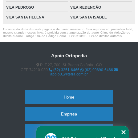
VILA PEDROSO
VILA REDENÇÃO
VILA SANTA HELENA
VILA SANTA ISABEL
O conteúdo do texto desta página é de direito reservado. Sua reprodução, parcial ou total,
mesmo citando nossos links, é proibida sem a autorização do autor. Crime de violação de
direito autoral – artigo 184 do Código Penal –
Lei 9610/98 - Lei de direitos autorais
.
Apoio Ortopedia
R. T-27, 700 -St. Bueno Goiânia - GO
CEP:74210-030
(62) 3251-6466
(62) 99690-6466
apoio01@terra.com.br
Home
Empresa
Missão