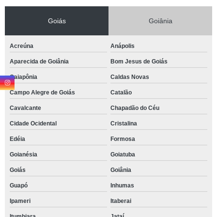
Goiás
Goiânia
Acreúna
Anápolis
Aparecida de Goiânia
Bom Jesus de Goiás
Caiapônia
Caldas Novas
Campo Alegre de Goiás
Catalão
Cavalcante
Chapadão do Céu
Cidade Ocidental
Cristalina
Edéia
Formosa
Goianésia
Goiatuba
Goiás
Goiânia
Guapó
Inhumas
Ipameri
Itaberai
Itumbiara
Jataí