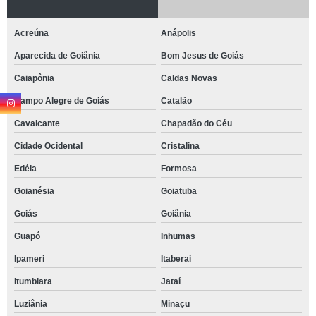
Acreúna
Anápolis
Aparecida de Goiânia
Bom Jesus de Goiás
Caiapônia
Caldas Novas
Campo Alegre de Goiás
Catalão
Cavalcante
Chapadão do Céu
Cidade Ocidental
Cristalina
Edéia
Formosa
Goianésia
Goiatuba
Goiás
Goiânia
Guapó
Inhumas
Ipameri
Itaberai
Itumbiara
Jataí
Luziânia
Minaçu