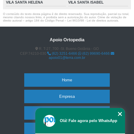
VILA SANTA HELENA
VILA SANTA ISABEL
O conteúdo do texto desta página é de direito reservado. Sua reprodução, parcial ou total,
mesmo citando nossos links, é proibida sem a autorização do autor. Crime de violação de
direito autoral – artigo 184 do Código Penal –
Lei 9610/98 - Lei de direitos autorais
.
Apoio Ortopedia
R. T-27, 700 -St. Bueno Goiânia - GO
CEP:74210-030
(62) 3251-6466
(62) 99690-6466
apoio01@terra.com.br
Home
Empresa
Missão
Olá! Fale agora pelo WhatsApp
Produtos