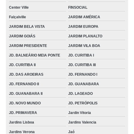
onde encontro andador de empurrar para idoso Perolândia
Center Ville
FINSOCIAL
andadores idoso com rodas Serranópolis
Falçalville
JARDIM AMÉRICA
onde encontro andador idoso JD. CURITIBA II
JARDIM BELA VISTA
JARDIM EUROPA
onde encontrar andador para idoso com rodas CENTRO
JARDIM GOIÁS
JARDIM PLANALTO
andador de idoso preço PARQUE IND. JOÃO BRAZ
JARDIM PRESIDENTE
JARDIM VILA BOA
andador com rodas para idoso preço Goiatuba
JD. BALNEÁRIO MEIA PONTE
JD. CURITIBA I
andadores para idoso com acento SETOR OESTE
JD. CURITIBA II
JD. CURITIBA III
onde encontrar andador para idoso com acento JD. PRIMAVERA
JD. DAS AROEIRAS
JD. FERNANDO I
andadores para idoso Goiás
JD. FERNANDO II
JD. GUANABARA
onde encontrar andador de empurrar para idoso Senador Canedo
JD. GUANABARA II
JD. LAGEADO
onde encontro andador para idoso JARDIM EUROPA
JD. NOVO MUNDO
JD. PETRÓPOLIS
JD. PRIMAVERA
Jardin Vitoria
onde encontro andador com rodas para idoso ANDREIA CRISTINA
Jardins Lisboa
Jardins Valencia
andador com rodinha para idoso preço ST. UNIVERSITÁRIO
Jardins Verona
Jaó
onde encontro andador ortopédico para idoso CAMPINAS