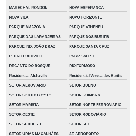
MARECHAL RONDON
NOVA ESPERANÇA
andador idoso VILA OSVALDO ROSA
NOVA VILA
NOVO HORIZONTE
onde encontrar andador para idoso com rodas JARDIM BELA VISTA
PARQUE AMAZÔNIA
PARQUE ATHENEU
andador para idoso com rodas PARQUE AMAZÔNIA
PARQUE DAS LARANJEIRAS
PARQUE DOS BURITIS
andadores para idoso SETOR RODOVIÁRIO
PARQUE IND. JOÃO BRAZ
PARQUE SANTA CRUZ
andador idoso com rodas preço Cavalcante
PEDRO LUDOVICO
Por do Sol I e II
andador de idoso preço Santo Antônio do Descoberto
RECANTO DO BOSQUE
RIO FORMOSO
onde encontro andador idoso ortopédico NOVO HORIZONTE
Residencial Alphaville
Residencial Vereda dos Buritis
andador ortopédico para idoso PARQUE DAS LARANJEIRAS
SETOR AEROVIÁRIO
SETOR BUENO
andador de idoso Senador Canedo Catalão
SETOR CENTRO OESTE
SETOR COIMBRA
andador com rodinha para idoso preço JD. FERNANDO I
SETOR MARISTA
SETOR NORTE FERROVIÁRIO
andador para idoso preço JARDIM PRESIDENTE
SETOR OESTE
SETOR RODOVIÁRIO
onde encontrar andador de idoso VILA MORAES
SETOR SUDOESTE
SETOR SUL
andadores para idoso com rodas Campo Alegre de Goiás
SETOR URIAS MAGALHÃES
ST. AEROPORTO