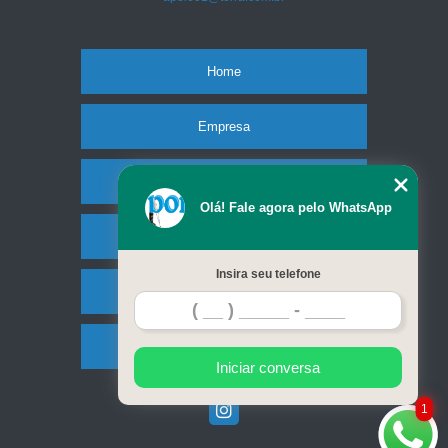
andador articulado para idoso VILA PEDROSO
andadores de idoso Cristalina
Home
andador ortopédico para idoso ST. UNIVERSITÁRIO
onde encontro andador para idoso PARQUE ATHENEU
Empresa
andador para idoso com rodas preço Itumbiara
Missão
andadores idoso ortopédico Por do Sol I e II
Olá! Fale agora pelo WhatsApp
onde encontrar andador idoso ortopédico Luziânia
Produtos
onde encontrar andador para idoso com acento Pirenópolis
Insira seu telefone
Contato
onde encontro andador para idoso com rodas Guapó
andador com rodinha para idoso Senador Canedo
Mapa do site
andador idoso SETOR CENTRO OESTE
Iniciar conversa
onde encontrar andador articulado para idoso Caldas Novas
1
andador idoso com rodas Aparecida de Goiânia