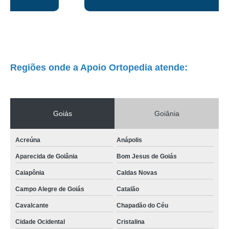
andador articulado para idoso preço JD. BALNEÁRIO MEIA PONTE
onde encontro andador idoso ortopédico JD. FERNANDO I
onde encontrar andador ortopédico para idoso RIO FORMOSO
onde encontrar andador de empurrar para idoso Pirenópolis
Regiões onde a Apoio Ortopedia atende:
onde encontrar andador idoso com rodas JD. FERNANDO I
andadores de empurrar para idoso VILA MORAES
onde encontrar andador idoso com rodas PARQUE DAS LARANJEIRAS
Goiás
Goiânia
andador idoso com rodas preço SETOR URIAS MAGALHÃES
Acreúna
Anápolis
andador de empurrar para idoso preço SETOR CENTRO OESTE
Aparecida de Goiânia
Bom Jesus de Goiás
andador idoso preço Paraúna
Caiapônia
Caldas Novas
andadores articulado para idoso JD. DAS AROEIRAS
Campo Alegre de Goiás
Catalão
andadores idoso ortopédico JD. GUANABARA
Cavalcante
Chapadão do Céu
onde encontro andador idoso Residencial Vereda dos Buritis
Cidade Ocidental
Cristalina