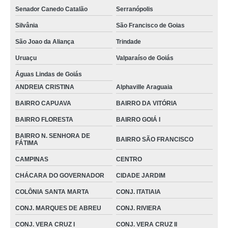
Senador Canedo Catalão
Serranópolis
onde encontro andador com rodas para idoso BAIRRO FLORESTA
Silvânia
São Francisco de Goias
andador idoso preço Jardins Valencia
São Joao da Aliança
Trindade
onde encontrar andador idoso CONJ. ITATIAIA
Uruaçu
Valparaíso de Goiás
andador idoso ortopédico preço BAIRRO DA VITÓRIA
Águas Lindas de Goiás
andador para idoso Center Ville
ANDREIA CRISTINA
Alphaville Araguaia
andadores articulado para idoso CENTRO
BAIRRO CAPUAVA
BAIRRO DA VITÓRIA
onde encontrar andador idoso ortopédico BAIRRO N. SENHORA DE
BAIRRO FLORESTA
BAIRRO GOIÁ I
FÁTIMA
BAIRRO N. SENHORA DE
BAIRRO SÃO FRANCISCO
FÁTIMA
andadores idoso Residencial Alphaville
CAMPINAS
CENTRO
andadores para idoso com acento VILA MORAES
CHÁCARA DO GOVERNADOR
CIDADE JARDIM
andador de empurrar para idoso CAMPINAS
COLÔNIA SANTA MARTA
CONJ. ITATIAIA
andadores para idoso com rodas Alphaville Araguaia
CONJ. MARQUES DE ABREU
CONJ. RIVIERA
onde encontro andador de idoso VILA MUTIRÃO I
CONJ. VERA CRUZ I
CONJ. VERA CRUZ II