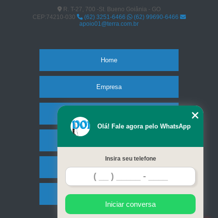
empresa de órtese articulada joelho Novo Gama
R. T-27, 700 -St. Bueno Goiânia - GO
CEP:74210-030
(62) 3251-6466
(62) 99690-6466
órtese de joelho preços CAMPINAS
apoio01@terra.com.br
venda de órtese joelho articulada JD. BALNEÁRIO MEIA PONTE
venda de órtese joelho SETOR COIMBRA
Home
colares cervicais CONJ. MARQUES DE ABREU
Empresa
colares ortopédico para pescoço JARDIM GOIÁS
órtese para extensão de joelho preços Goiânia
Missão
órtese articulada joelho Por do Sol I e II
Olá! Fale agora pelo WhatsApp
órtese para joelho JARDIM GOIÁS
Produtos
empresa de órtese extensora de joelho Itumbiara
Insira seu telefone
Contato
empresa de órtese para joelho infantil SETOR BUENO
empresa de órtese de joelho Center Ville
Mapa do site
Iniciar conversa
colares cervicais de espuma Perolândia