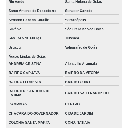
órtese para joelho infantil JD. BALNEÁRIO MEIA PONTE
Rio Verde
Santa Helena de Goiás
empresa de órtese joelho Uruaçu
Santo Antônio do Descoberto
Senador Canedo
órtese extensora de joelho Goiânia
Senador Canedo Catalão
Serranópolis
Silvânia
São Francisco de Goias
empresa de órtese para extensão de joelho Goiatuba
São Joao da Aliança
Trindade
empresa de órtese joelho Jaó
Uruaçu
Valparaíso de Goiás
empresa de órtese de joelho articulada VILA MUTIRÃO I
Águas Lindas de Goiás
órtese para joelho infantil preços ST. CRIMÉIA OESTE
ANDREIA CRISTINA
Alphaville Araguaia
venda de órtese imobilizador de joelho VILA SANTA ISABEL
BAIRRO CAPUAVA
BAIRRO DA VITÓRIA
venda de órtese extensora de joelho Morrinhos
BAIRRO FLORESTA
BAIRRO GOIÁ I
empresa de órtese para joelho infantil PARQUE IND. JOÃO BRAZ
BAIRRO N. SENHORA DE
BAIRRO SÃO FRANCISCO
FÁTIMA
órtese de joelho preços JD. FERNANDO II
CAMPINAS
CENTRO
venda de órtese para hiperextensão de joelho VILA MORAES
CHÁCARA DO GOVERNADOR
CIDADE JARDIM
órtese para extensão de joelho JD. CURITIBA I
COLÔNIA SANTA MARTA
CONJ. ITATIAIA
venda de órtese para joelho infantil Anápolis