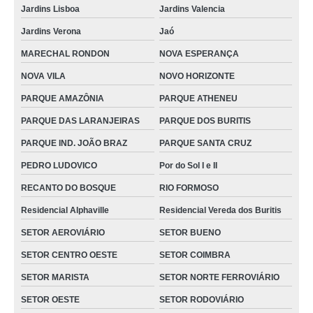
Jardins Lisboa
Jardins Valencia
órtese articulada para joelho preços Minaçu
Jardins Verona
Jaó
colares para coluna cervicais Bom Jesus de Goiás
MARECHAL RONDON
NOVA ESPERANÇA
colares cervicais para coluna Goiatuba
NOVA VILA
NOVO HORIZONTE
empresa de órtese de joelho articulada São Joao da Aliança
PARQUE AMAZÔNIA
PARQUE ATHENEU
órtese de joelho articulada preços SETOR SUDOESTE
PARQUE DAS LARANJEIRAS
PARQUE DOS BURITIS
órtese para hiperextensão de joelho Silvânia
PARQUE IND. JOÃO BRAZ
PARQUE SANTA CRUZ
órtese de joelho articulada Jardin Vitoria
PEDRO LUDOVICO
Por do Sol I e II
venda de órtese para joelho Planaltina
RECANTO DO BOSQUE
RIO FORMOSO
órtese de joelho articulada Itumbiara
Residencial Alphaville
Residencial Vereda dos Buritis
empresa de órtese para extensão de joelho SETOR SUDOESTE
SETOR AEROVIÁRIO
SETOR BUENO
colares cervicais para torcicolo Aparecida de Goiânia
SETOR CENTRO OESTE
SETOR COIMBRA
órtese para joelho Goiás
SETOR MARISTA
SETOR NORTE FERROVIÁRIO
SETOR OESTE
SETOR RODOVIÁRIO
colares cervicais infantil JARDIM GOIÁS