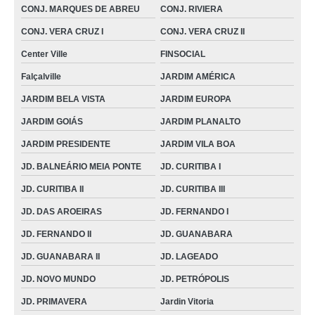
CONJ. MARQUES DE ABREU
CONJ. RIVIERA
colares cervicais regulável JARDIM BELA VISTA
CONJ. VERA CRUZ I
CONJ. VERA CRUZ II
órtese joelho articulada preços Planaltina
Center Ville
FINSOCIAL
colares cervicais ortopédico VILA OSVALDO ROSA
Falçalville
JARDIM AMÉRICA
venda de órtese joelho PARQUE IND. JOÃO BRAZ
JARDIM BELA VISTA
JARDIM EUROPA
órtese joelho ANDREIA CRISTINA
JARDIM GOIÁS
JARDIM PLANALTO
colares cervicais ortopédico PARQUE DOS BURITIS
JARDIM PRESIDENTE
JARDIM VILA BOA
venda de órtese de joelho JD. CURITIBA I
JD. BALNEÁRIO MEIA PONTE
JD. CURITIBA I
empresa de órtese imobilizador de joelho Center Ville
JD. CURITIBA II
JD. CURITIBA III
colares cervicais para torcicolo SETOR URIAS MAGALHÃES
JD. DAS AROEIRAS
JD. FERNANDO I
JD. FERNANDO II
JD. GUANABARA
órtese joelho ST. UNIVERSITÁRIO
JD. GUANABARA II
JD. LAGEADO
empresa de órtese imobilizador de joelho Cristalina
JD. NOVO MUNDO
JD. PETRÓPOLIS
órtese para hiperextensão de joelho Anápolis
JD. PRIMAVERA
Jardin Vitoria
órtese extensora de joelho Aparecida de Goiânia