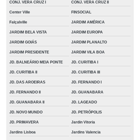
CONJ. VERA CRUZ I
CONJ. VERA CRUZ II
cotação para joelheira ortopédica patelar Goiatuba
Center Ville
FINSOCIAL
cotação para joelheira ortopédicas para desporto CONJ. RIVIERA
Falçalville
JARDIM AMÉRICA
joelheira ortopédica articulada sob encomenda CONJ. VERA CRUZ II
JARDIM BELA VISTA
JARDIM EUROPA
cotação para joelheira ortopédica tipo articulada JD. PRIMAVERA
JARDIM GOIÁS
JARDIM PLANALTO
joelheiras ortopédica ligamento cruzado SETOR URIAS MAGALHÃES
JARDIM PRESIDENTE
JARDIM VILA BOA
joelheira para firmar o joelho sob encomenda Serranópolis
JD. BALNEÁRIO MEIA PONTE
JD. CURITIBA I
joelheira ortopédicas para desporto sob encomenda Itumbiara
JD. CURITIBA II
JD. CURITIBA III
cotação para joelheira ortopédica com velcro MARECHAL RONDON
JD. DAS AROEIRAS
JD. FERNANDO I
JD. FERNANDO II
JD. GUANABARA
cotação para joelheira ortopédica PEDRO LUDOVICO
JD. GUANABARA II
JD. LAGEADO
joelheira ortopédica ligamento cruzado Montividiu
JD. NOVO MUNDO
JD. PETRÓPOLIS
joelheira ortopédica patelar sob encomenda JD. CURITIBA I
JD. PRIMAVERA
Jardin Vitoria
joelheiras articulada ortopédica Itaberai
Jardins Lisboa
Jardins Valencia
orçamento de joelheira ortopédica com velcro CAMPINAS