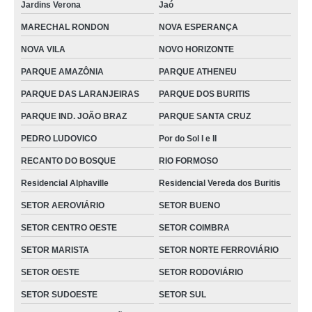
Jardins Verona
Jaó
orçamento de joelheira articulada ortopédica Cidade Ocidental
MARECHAL RONDON
NOVA ESPERANÇA
orçamento de joelheira ortopédica VILA OSVALDO ROSA
NOVA VILA
NOVO HORIZONTE
joelheira ortopédica tipo articulada FINSOCIAL
PARQUE AMAZÔNIA
PARQUE ATHENEU
joelheira para firmar o joelho sob encomenda São Joao da Aliança
PARQUE DAS LARANJEIRAS
PARQUE DOS BURITIS
joelheira ortopédica com tala Piracanjuba
PARQUE IND. JOÃO BRAZ
PARQUE SANTA CRUZ
orçamento de joelheira articulada ortopédica SETOR COIMBRA
PEDRO LUDOVICO
Por do Sol I e II
joelheira ortopédica tipo articulada Serranópolis
RECANTO DO BOSQUE
RIO FORMOSO
joelheira ortopédica para dor no joelho sob encomenda Residencial
Residencial Alphaville
Residencial Vereda dos Buritis
Alphaville
SETOR AEROVIÁRIO
SETOR BUENO
cotação para joelheira ortopédica ajustável Mineiros
SETOR CENTRO OESTE
SETOR COIMBRA
joelheira ortopédicas para desporto sob encomenda Guapó
SETOR MARISTA
SETOR NORTE FERROVIÁRIO
orçamento de joelheira para firmar o joelho Itumbiara
SETOR OESTE
SETOR RODOVIÁRIO
joelheira ortopédica Senador Canedo
SETOR SUDOESTE
SETOR SUL
joelheiras ortopédica articulada SETOR SUDOESTE