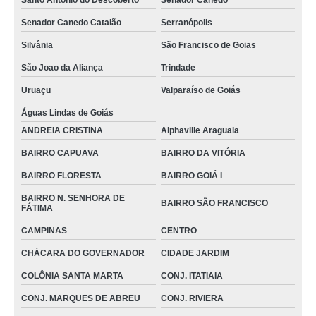
Santo Antônio do Descoberto
Senador Canedo
cotação para joelheira ortopédica tipo articulada Valparaíso de Goiás
Senador Canedo Catalão
Serranópolis
Silvânia
São Francisco de Goias
joelheira ortopédica patelar VILA BANDEIRANTE
São Joao da Aliança
Trindade
orçamento de joelheira ortopédica tipo articulada CONJ. ITATIAIA
Uruaçu
Valparaíso de Goiás
orçamento de joelheira ortopédica ajustável Planaltina
Águas Lindas de Goiás
cotação para joelheira ortopédicas para desporto Valparaíso de Goiás
ANDREIA CRISTINA
Alphaville Araguaia
joelheira ortopédica com velcro sob encomenda SETOR MARISTA
BAIRRO CAPUAVA
BAIRRO DA VITÓRIA
joelheiras ortopédica tipo articulada JARDIM BELA VISTA
BAIRRO FLORESTA
BAIRRO GOIÁ I
joelheira ortopédica ajustável sob encomenda Ipameri
BAIRRO N. SENHORA DE
BAIRRO SÃO FRANCISCO
FÁTIMA
joelheiras ortopédicas para desporto Goianésia
CAMPINAS
CENTRO
orçamento de joelheira ortopédica com tala JD. CURITIBA III
CHÁCARA DO GOVERNADOR
CIDADE JARDIM
joelheiras ortopédica patelar Santo Antônio do Descoberto
COLÔNIA SANTA MARTA
CONJ. ITATIAIA
cotação para joelheira ortopédica ligamento cruzado BAIRRO GOIÁ I
CONJ. MARQUES DE ABREU
CONJ. RIVIERA
cotação para joelheira ortopédica com tala Luziânia